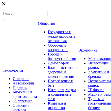
Общество
Государства и
международные
отношения
Оборона и
вооружение
Экономика
Города и
благоустройство
Макроэконо
Демография
Инвестиции 
Благостостояние,
рынок
Технологии
здоровье и
Компании и
качество жизни
бренды
Интернет
Потребление и
Потребитель
Автомобили
быт
рынок
Гаджеты
Интернет, медиа
IT бизнес
Блокчейн и
и социальные
Медиа и рек
криптовалюта
сети
Туризм и
Энергетика
Культура и
гостиничны
Освоение
искусство
бизнес
космоса