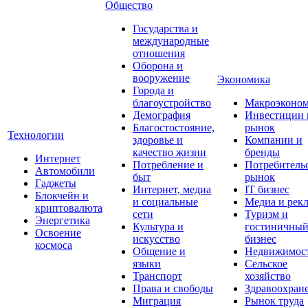
Общество
Государства и
международные
отношения
Оборона и
вооружение
Экономика
Города и
благоустройство
Макроэконо
Демография
Инвестиции 
Благостостояние,
рынок
Технологии
здоровье и
Компании и
качество жизни
бренды
Интернет
Потребление и
Потребитель
Автомобили
быт
рынок
Гаджеты
Интернет, медиа
IT бизнес
Блокчейн и
и социальные
Медиа и рек
криптовалюта
сети
Туризм и
Энергетика
Культура и
гостиничны
Освоение
искусство
бизнес
космоса
Общение и
Недвижимос
языки
Сельское
Транспорт
хозяйство
Права и свободы
Здравоохран
Миграция
Рынок труда