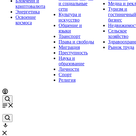
Блокчейн и
и социальные
Медиа и рек
криптовалюта
сети
Туризм и
Энергетика
Культура и
гостиничны
Освоение
искусство
бизнес
космоса
Общение и
Недвижимос
языки
Сельское
Транспорт
хозяйство
Права и свободы
Здравоохран
Миграция
Рынок труда
Преступность
Наука и
образование
Личности
Спорт
Религия