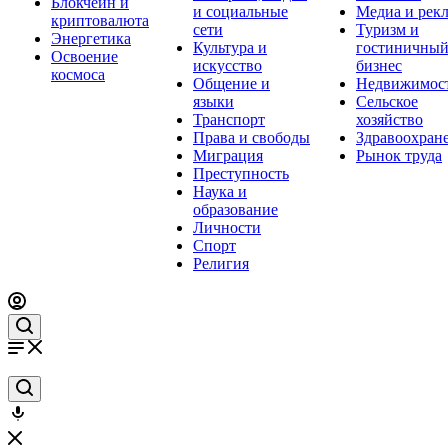
Блокчейн и
и социальные
Медиа и рек
криптовалюта
сети
Туризм и
Энергетика
Культура и
гостиничны
Освоение
искусство
бизнес
космоса
Общение и
Недвижимос
языки
Сельское
Транспорт
хозяйство
Права и свободы
Здравоохран
Миграция
Рынок труда
Преступность
Наука и
образование
Личности
Спорт
Религия