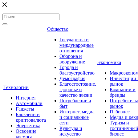
Общество
Государства и
международные
отношения
Оборона и
вооружение
Экономика
Города и
благоустройство
Макроэконо
Демография
Инвестиции 
Благостостояние,
рынок
Технологии
здоровье и
Компании и
качество жизни
бренды
Интернет
Потребление и
Потребитель
Автомобили
быт
рынок
Гаджеты
Интернет, медиа
IT бизнес
Блокчейн и
и социальные
Медиа и рек
криптовалюта
сети
Туризм и
Энергетика
Культура и
гостиничны
Освоение
искусство
бизнес
космоса