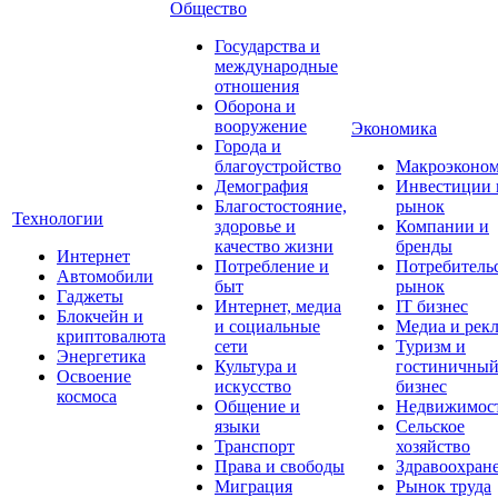
Общество
Государства и
международные
отношения
Оборона и
вооружение
Экономика
Города и
благоустройство
Макроэконо
Демография
Инвестиции 
Благостостояние,
рынок
Технологии
здоровье и
Компании и
качество жизни
бренды
Интернет
Потребление и
Потребитель
Автомобили
быт
рынок
Гаджеты
Интернет, медиа
IT бизнес
Блокчейн и
и социальные
Медиа и рек
криптовалюта
сети
Туризм и
Энергетика
Культура и
гостиничны
Освоение
искусство
бизнес
космоса
Общение и
Недвижимос
языки
Сельское
Транспорт
хозяйство
Права и свободы
Здравоохран
Миграция
Рынок труда