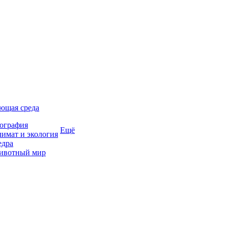
ющая среда
ография
Ещё
имат и экология
едра
ивотный мир