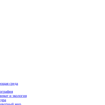
ющая среда
ография
имат и экология
едра
ивотный мир