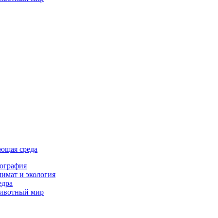
ющая среда
ография
имат и экология
едра
ивотный мир