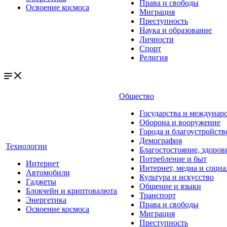
Права и свободы
Освоение космоса
Миграция
Преступность
Наука и образование
Личности
Спорт
Религия
Общество
Государства и междунар
Оборона и вооружение
Города и благоустройств
Демография
Технологии
Благостостояние, здоров
Потребление и быт
Интернет
Интернет, медиа и социа
Автомобили
Культура и искусство
Гаджеты
Общение и языки
Блокчейн и криптовалюта
Транспорт
Энергетика
Права и свободы
Освоение космоса
Миграция
Преступность