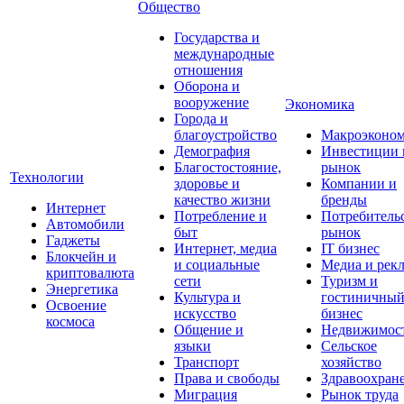
Общество
Государства и
международные
отношения
Оборона и
вооружение
Экономика
Города и
благоустройство
Макроэконо
Демография
Инвестиции 
Благостостояние,
рынок
Технологии
здоровье и
Компании и
качество жизни
бренды
Интернет
Потребление и
Потребитель
Автомобили
быт
рынок
Гаджеты
Интернет, медиа
IT бизнес
Блокчейн и
и социальные
Медиа и рек
криптовалюта
сети
Туризм и
Энергетика
Культура и
гостиничны
Освоение
искусство
бизнес
космоса
Общение и
Недвижимос
языки
Сельское
Транспорт
хозяйство
Права и свободы
Здравоохран
Миграция
Рынок труда