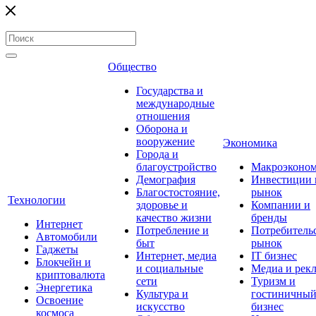
Общество
Государства и
международные
отношения
Оборона и
вооружение
Экономика
Города и
благоустройство
Макроэконо
Демография
Инвестиции 
Благостостояние,
рынок
Технологии
здоровье и
Компании и
качество жизни
бренды
Интернет
Потребление и
Потребитель
Автомобили
быт
рынок
Гаджеты
Интернет, медиа
IT бизнес
Блокчейн и
и социальные
Медиа и рек
криптовалюта
сети
Туризм и
Энергетика
Культура и
гостиничны
Освоение
искусство
бизнес
космоса