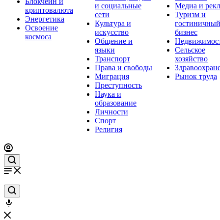
Блокчейн и
и социальные
Медиа и рек
криптовалюта
сети
Туризм и
Энергетика
Культура и
гостиничны
Освоение
искусство
бизнес
космоса
Общение и
Недвижимос
языки
Сельское
Транспорт
хозяйство
Права и свободы
Здравоохран
Миграция
Рынок труда
Преступность
Наука и
образование
Личности
Спорт
Религия