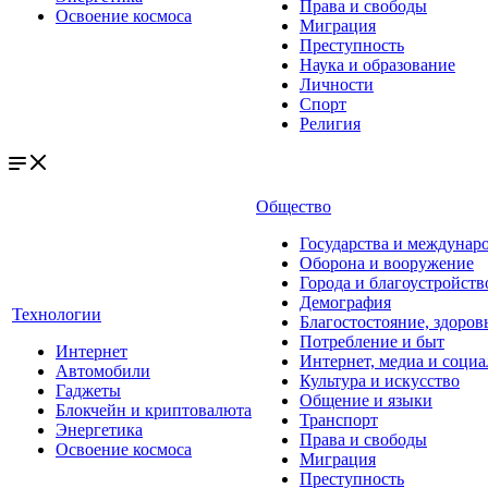
Права и свободы
Освоение космоса
Миграция
Преступность
Наука и образование
Личности
Спорт
Религия
Общество
Государства и междунар
Оборона и вооружение
Города и благоустройств
Демография
Технологии
Благостостояние, здоров
Потребление и быт
Интернет
Интернет, медиа и социа
Автомобили
Культура и искусство
Гаджеты
Общение и языки
Блокчейн и криптовалюта
Транспорт
Энергетика
Права и свободы
Освоение космоса
Миграция
Преступность