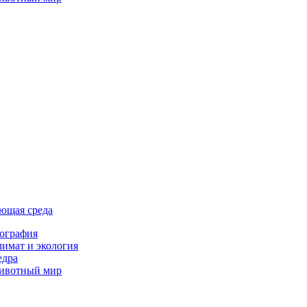
ющая среда
ография
имат и экология
едра
ивотный мир