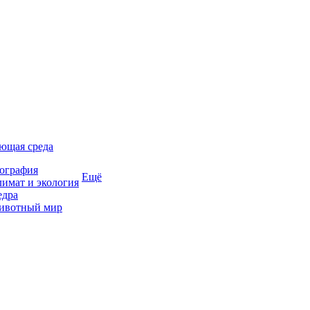
ющая среда
ография
Ещё
имат и экология
едра
ивотный мир