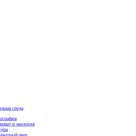
ющая среда
ография
имат и экология
едра
ивотный мир