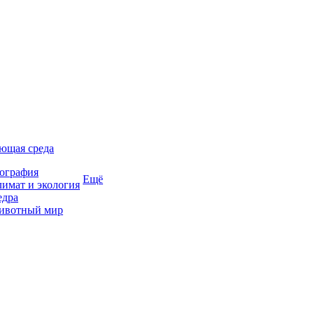
ющая среда
ография
Ещё
имат и экология
едра
ивотный мир