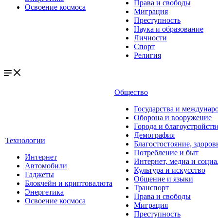
Права и свободы
Освоение космоса
Миграция
Преступность
Наука и образование
Личности
Спорт
Религия
Общество
Государства и междунар
Оборона и вооружение
Города и благоустройств
Демография
Технологии
Благостостояние, здоров
Потребление и быт
Интернет
Интернет, медиа и социа
Автомобили
Культура и искусство
Гаджеты
Общение и языки
Блокчейн и криптовалюта
Транспорт
Энергетика
Права и свободы
Освоение космоса
Миграция
Преступность