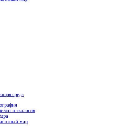
ющая среда
ография
имат и экология
едра
ивотный мир