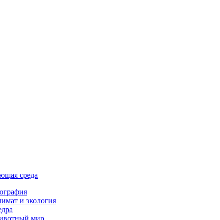
ющая среда
ография
имат и экология
едра
ивотный мир