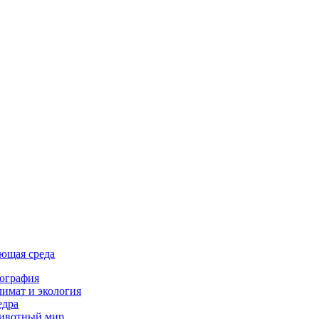
ющая среда
ография
имат и экология
едра
ивотный мир