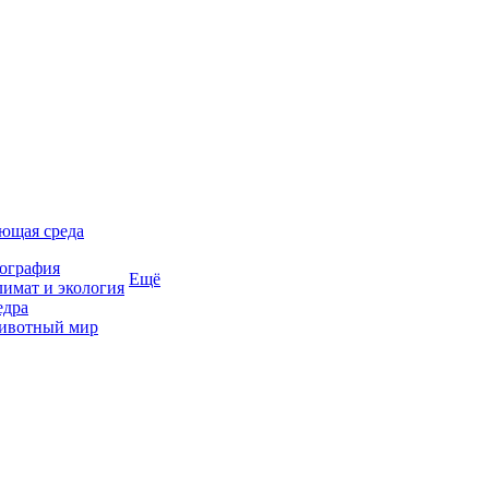
ющая среда
ография
Ещё
имат и экология
едра
ивотный мир