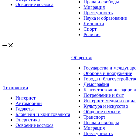
Права и свободы
Освоение космоса
Миграция
Преступность
Наука и образование
Личности
Спорт
Религия
Общество
Государства и междунар
Оборона и вооружение
Города и благоустройств
Демография
Технологии
Благостостояние, здоров
Потребление и быт
Интернет
Интернет, медиа и социа
Автомобили
Культура и искусство
Гаджеты
Общение и языки
Блокчейн и криптовалюта
Транспорт
Энергетика
Права и свободы
Освоение космоса
Миграция
Преступность