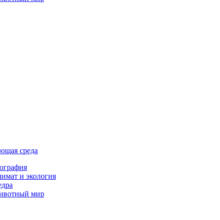
ющая среда
ография
имат и экология
едра
ивотный мир