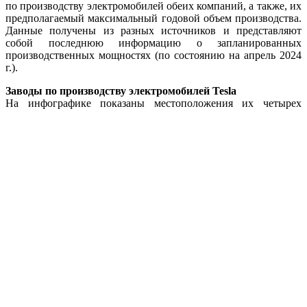
по производству электромобилей обеих компаний, а также, их
предполагаемый максимальный годовой объем производства.
Данные получены из разных источников и представляют
собой последнюю информацию о запланированных
производственных мощностях (по состоянию на апрель 2024
г.).
Заводы по производству электромобилей Tesla
На инфографике показаны местоположения их четырех
действующих заводов. Gigafactory Shanghai является
крупнейшим заводом по объему производства - 750 000
автомобилей в год. Обратите внимание, что Gigafactory
Nevada не входит в этот список, поскольку производит
аккумуляторные элементы, а не готовые
автомобили. Китайский завод Tesla уникален тем, что он
полностью принадлежит самой Tesla, а не совместному
предприятию с местной компанией. Заглядывая в будущее,
скажем, что следующим заводом Tesla станет Gigafactory
Mexico, о котором было объявлено в марте 2023 года.
Согласно сообщению издания Electric, правительство
Мексики
стремится к началу строительства завода, несмотря
на то, что генеральный директор Илон Маск выражает
обеспокоенность по поводу сегодняшних высоких
процентных ставок.