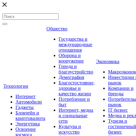
Общество
Государства и
международные
отношения
Оборона и
вооружение
Экономика
Города и
благоустройство
Макроэконо
Демография
Инвестиции 
Благостостояние,
рынок
Технологии
здоровье и
Компании и
качество жизни
бренды
Интернет
Потребление и
Потребитель
Автомобили
быт
рынок
Гаджеты
Интернет, медиа
IT бизнес
Блокчейн и
и социальные
Медиа и рек
криптовалюта
сети
Туризм и
Энергетика
Культура и
гостиничны
Освоение
искусство
бизнес
космоса