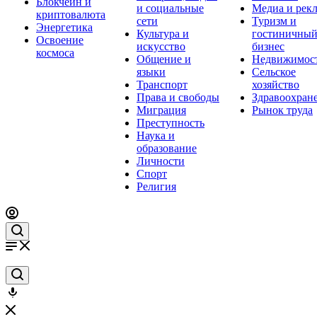
Блокчейн и
и социальные
Медиа и рек
криптовалюта
сети
Туризм и
Энергетика
Культура и
гостиничны
Освоение
искусство
бизнес
космоса
Общение и
Недвижимос
языки
Сельское
Транспорт
хозяйство
Права и свободы
Здравоохран
Миграция
Рынок труда
Преступность
Наука и
образование
Личности
Спорт
Религия