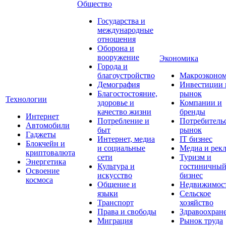
Общество
Государства и
международные
отношения
Оборона и
вооружение
Экономика
Города и
благоустройство
Макроэконо
Демография
Инвестиции 
Благостостояние,
рынок
Технологии
здоровье и
Компании и
качество жизни
бренды
Интернет
Потребление и
Потребитель
Автомобили
быт
рынок
Гаджеты
Интернет, медиа
IT бизнес
Блокчейн и
и социальные
Медиа и рек
криптовалюта
сети
Туризм и
Энергетика
Культура и
гостиничны
Освоение
искусство
бизнес
космоса
Общение и
Недвижимос
языки
Сельское
Транспорт
хозяйство
Права и свободы
Здравоохран
Миграция
Рынок труда