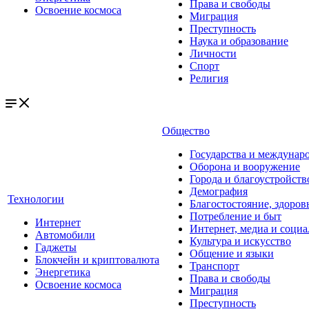
Права и свободы
Освоение космоса
Миграция
Преступность
Наука и образование
Личности
Спорт
Религия
Общество
Государства и междунар
Оборона и вооружение
Города и благоустройств
Демография
Технологии
Благостостояние, здоров
Потребление и быт
Интернет
Интернет, медиа и социа
Автомобили
Культура и искусство
Гаджеты
Общение и языки
Блокчейн и криптовалюта
Транспорт
Энергетика
Права и свободы
Освоение космоса
Миграция
Преступность