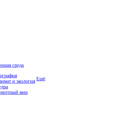
ющая среда
ография
Ещё
имат и экология
едра
ивотный мир