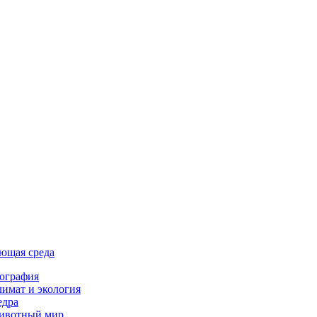
ющая среда
ография
имат и экология
едра
ивотный мир