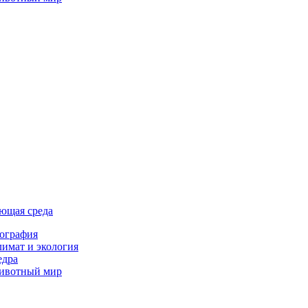
ющая среда
ография
имат и экология
едра
ивотный мир