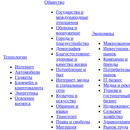
Общество
Государства и
международные
отношения
Оборона и
вооружение
Экономика
Города и
благоустройство
Макроэконо
Демография
Инвестиции 
Благостостояние,
рынок
Технологии
здоровье и
Компании и
качество жизни
бренды
Интернет
Потребление и
Потребитель
Автомобили
быт
рынок
Гаджеты
Интернет, медиа
IT бизнес
Блокчейн и
и социальные
Медиа и рек
криптовалюта
сети
Туризм и
Энергетика
Культура и
гостиничны
Освоение
искусство
бизнес
космоса
Общение и
Недвижимос
языки
Сельское
Транспорт
хозяйство
Права и свободы
Здравоохран
Миграция
Рынок труда