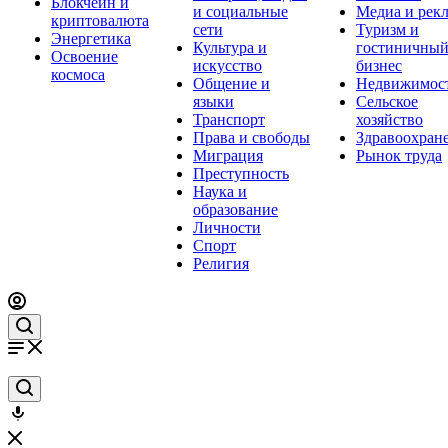
Блокчейн и
и социальные
Медиа и рек
криптовалюта
сети
Туризм и
Энергетика
Культура и
гостиничны
Освоение
искусство
бизнес
космоса
Общение и
Недвижимос
языки
Сельское
Транспорт
хозяйство
Права и свободы
Здравоохран
Миграция
Рынок труда
Преступность
Наука и
образование
Личности
Спорт
Религия