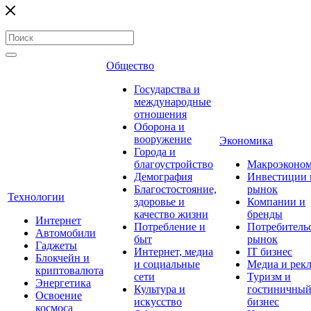
Общество
Государства и
международные
отношения
Оборона и
вооружение
Экономика
Города и
благоустройство
Макроэконо
Демография
Инвестиции 
Благостостояние,
рынок
Технологии
здоровье и
Компании и
качество жизни
бренды
Интернет
Потребление и
Потребитель
Автомобили
быт
рынок
Гаджеты
Интернет, медиа
IT бизнес
Блокчейн и
и социальные
Медиа и рек
криптовалюта
сети
Туризм и
Энергетика
Культура и
гостиничны
Освоение
искусство
бизнес
космоса