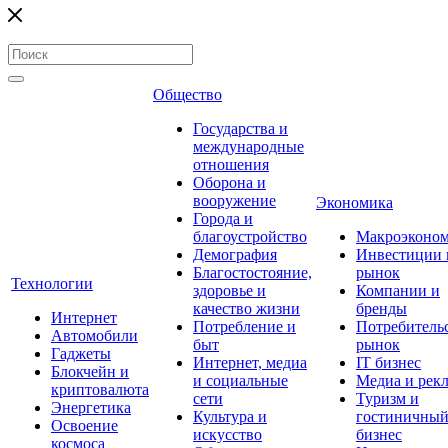
Общество
Государства и
международные
отношения
Оборона и
вооружение
Экономика
Города и
благоустройство
Макроэконо
Демография
Инвестиции 
Благостостояние,
рынок
Технологии
здоровье и
Компании и
качество жизни
бренды
Интернет
Потребление и
Потребитель
Автомобили
быт
рынок
Гаджеты
Интернет, медиа
IT бизнес
Блокчейн и
и социальные
Медиа и рек
криптовалюта
сети
Туризм и
Энергетика
Культура и
гостиничны
Освоение
искусство
бизнес
космоса