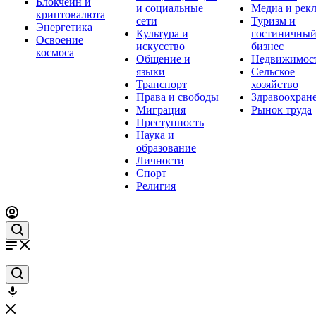
Блокчейн и
и социальные
Медиа и рек
криптовалюта
сети
Туризм и
Энергетика
Культура и
гостиничны
Освоение
искусство
бизнес
космоса
Общение и
Недвижимос
языки
Сельское
Транспорт
хозяйство
Права и свободы
Здравоохран
Миграция
Рынок труда
Преступность
Наука и
образование
Личности
Спорт
Религия