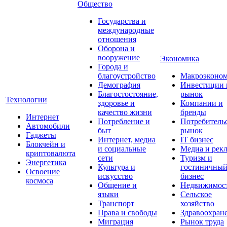
Общество
Государства и
международные
отношения
Оборона и
вооружение
Экономика
Города и
благоустройство
Макроэконо
Демография
Инвестиции 
Благостостояние,
рынок
Технологии
здоровье и
Компании и
качество жизни
бренды
Интернет
Потребление и
Потребитель
Автомобили
быт
рынок
Гаджеты
Интернет, медиа
IT бизнес
Блокчейн и
и социальные
Медиа и рек
криптовалюта
сети
Туризм и
Энергетика
Культура и
гостиничны
Освоение
искусство
бизнес
космоса
Общение и
Недвижимос
языки
Сельское
Транспорт
хозяйство
Права и свободы
Здравоохран
Миграция
Рынок труда