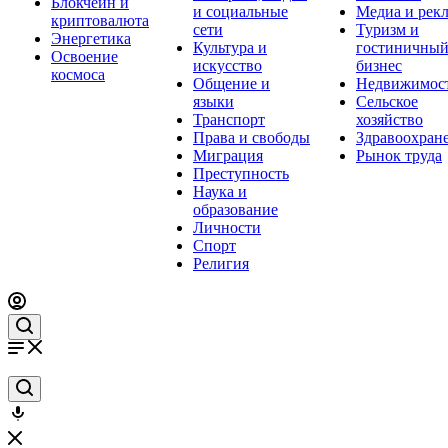
Блокчейн и
и социальные
Медиа и рек
криптовалюта
сети
Туризм и
Энергетика
Культура и
гостиничны
Освоение
искусство
бизнес
космоса
Общение и
Недвижимос
языки
Сельское
Транспорт
хозяйство
Права и свободы
Здравоохран
Миграция
Рынок труда
Преступность
Наука и
образование
Личности
Спорт
Религия