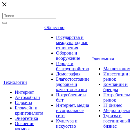
Общество
Государства и
международные
отношения
Оборона и
вооружение
Экономика
Города и
благоустройство
Макроэконо
Демография
Инвестиции 
Благостостояние,
рынок
Технологии
здоровье и
Компании и
качество жизни
бренды
Интернет
Потребление и
Потребитель
Автомобили
быт
рынок
Гаджеты
Интернет, медиа
IT бизнес
Блокчейн и
и социальные
Медиа и рек
криптовалюта
сети
Туризм и
Энергетика
Культура и
гостиничны
Освоение
искусство
бизнес
космоса