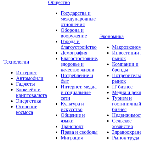
Общество
Государства и
международные
отношения
Оборона и
вооружение
Экономика
Города и
благоустройство
Макроэконо
Демография
Инвестиции 
Благостостояние,
рынок
Технологии
здоровье и
Компании и
качество жизни
бренды
Интернет
Потребление и
Потребитель
Автомобили
быт
рынок
Гаджеты
Интернет, медиа
IT бизнес
Блокчейн и
и социальные
Медиа и рек
криптовалюта
сети
Туризм и
Энергетика
Культура и
гостиничны
Освоение
искусство
бизнес
космоса
Общение и
Недвижимос
языки
Сельское
Транспорт
хозяйство
Права и свободы
Здравоохран
Миграция
Рынок труда