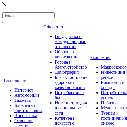
Общество
Государства и
международные
отношения
Оборона и
вооружение
Экономика
Города и
благоустройство
Макроэконо
Демография
Инвестиции 
Благостостояние,
рынок
Технологии
здоровье и
Компании и
качество жизни
бренды
Интернет
Потребление и
Потребитель
Автомобили
быт
рынок
Гаджеты
Интернет, медиа
IT бизнес
Блокчейн и
и социальные
Медиа и рек
криптовалюта
сети
Туризм и
Энергетика
Культура и
гостиничны
Освоение
искусство
бизнес
космоса