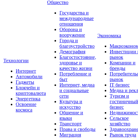
Общество
Государства и
международные
отношения
Оборона и
вооружение
Экономика
Города и
благоустройство
Макроэконо
Демография
Инвестиции 
Благостостояние,
рынок
Технологии
здоровье и
Компании и
качество жизни
бренды
Интернет
Потребление и
Потребитель
Автомобили
быт
рынок
Гаджеты
Интернет, медиа
IT бизнес
Блокчейн и
и социальные
Медиа и рек
криптовалюта
сети
Туризм и
Энергетика
Культура и
гостиничны
Освоение
искусство
бизнес
космоса
Общение и
Недвижимос
языки
Сельское
Транспорт
хозяйство
Права и свободы
Здравоохран
Миграция
Рынок труда