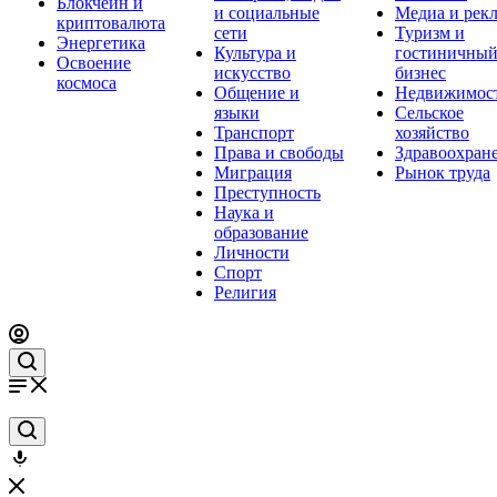
Блокчейн и
и социальные
Медиа и рек
криптовалюта
сети
Туризм и
Энергетика
Культура и
гостиничны
Освоение
искусство
бизнес
космоса
Общение и
Недвижимос
языки
Сельское
Транспорт
хозяйство
Права и свободы
Здравоохран
Миграция
Рынок труда
Преступность
Наука и
образование
Личности
Спорт
Религия