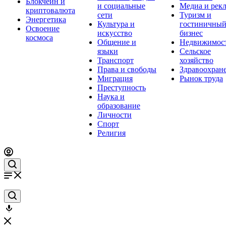
Блокчейн и
и социальные
Медиа и рек
криптовалюта
сети
Туризм и
Энергетика
Культура и
гостиничны
Освоение
искусство
бизнес
космоса
Общение и
Недвижимос
языки
Сельское
Транспорт
хозяйство
Права и свободы
Здравоохран
Миграция
Рынок труда
Преступность
Наука и
образование
Личности
Спорт
Религия