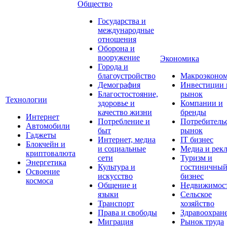
Общество
Государства и
международные
отношения
Оборона и
вооружение
Экономика
Города и
благоустройство
Макроэконо
Демография
Инвестиции 
Благостостояние,
рынок
Технологии
здоровье и
Компании и
качество жизни
бренды
Интернет
Потребление и
Потребитель
Автомобили
быт
рынок
Гаджеты
Интернет, медиа
IT бизнес
Блокчейн и
и социальные
Медиа и рек
криптовалюта
сети
Туризм и
Энергетика
Культура и
гостиничны
Освоение
искусство
бизнес
космоса
Общение и
Недвижимос
языки
Сельское
Транспорт
хозяйство
Права и свободы
Здравоохран
Миграция
Рынок труда