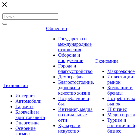
Общество
Государства и
международные
отношения
Оборона и
вооружение
Экономика
Города и
благоустройство
Макроэконо
Демография
Инвестиции 
Благостостояние,
рынок
Технологии
здоровье и
Компании и
качество жизни
бренды
Интернет
Потребление и
Потребитель
Автомобили
быт
рынок
Гаджеты
Интернет, медиа
IT бизнес
Блокчейн и
и социальные
Медиа и рек
криптовалюта
сети
Туризм и
Энергетика
Культура и
гостиничны
Освоение
искусство
бизнес
космоса