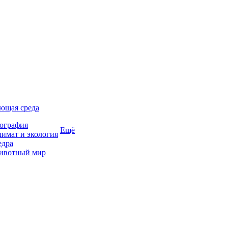
ющая среда
ография
Ещё
имат и экология
едра
ивотный мир