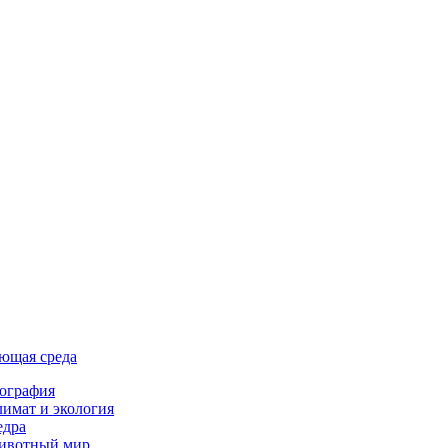
ющая среда
ография
имат и экология
едра
ивотный мир