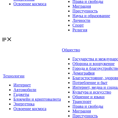
Права и свободы
Освоение космоса
Миграция
Преступность
Наука и образование
Личности
Спорт
Религия
Общество
Государства и междунар
Оборона и вооружение
Города и благоустройств
Демография
Технологии
Благостостояние, здоров
Потребление и быт
Интернет
Интернет, медиа и социа
Автомобили
Культура и искусство
Гаджеты
Общение и языки
Блокчейн и криптовалюта
Транспорт
Энергетика
Права и свободы
Освоение космоса
Миграция
Преступность