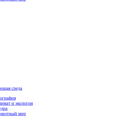
ющая среда
ография
имат и экология
едра
ивотный мир