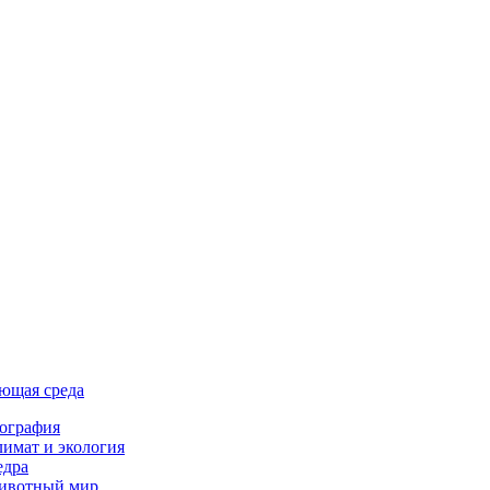
ющая среда
ография
имат и экология
едра
ивотный мир