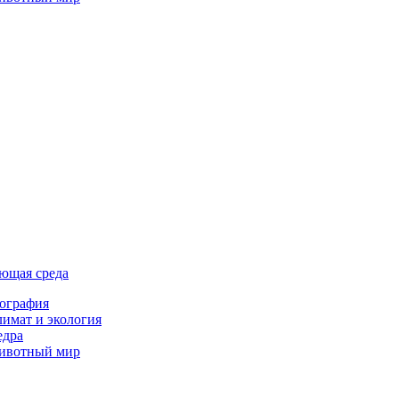
ющая среда
ография
имат и экология
едра
ивотный мир