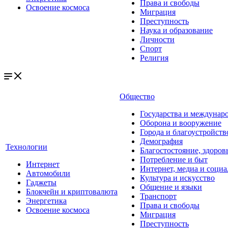
Права и свободы
Освоение космоса
Миграция
Преступность
Наука и образование
Личности
Спорт
Религия
Общество
Государства и междунар
Оборона и вооружение
Города и благоустройств
Демография
Технологии
Благостостояние, здоров
Потребление и быт
Интернет
Интернет, медиа и социа
Автомобили
Культура и искусство
Гаджеты
Общение и языки
Блокчейн и криптовалюта
Транспорт
Энергетика
Права и свободы
Освоение космоса
Миграция
Преступность