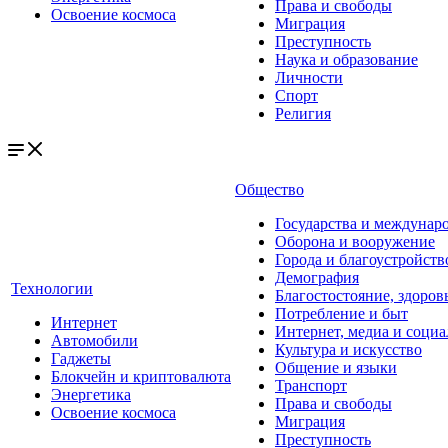
Права и свободы
Освоение космоса
Миграция
Преступность
Наука и образование
Личности
Спорт
Религия
Общество
Государства и междунар
Оборона и вооружение
Города и благоустройств
Демография
Технологии
Благостостояние, здоров
Потребление и быт
Интернет
Интернет, медиа и социа
Автомобили
Культура и искусство
Гаджеты
Общение и языки
Блокчейн и криптовалюта
Транспорт
Энергетика
Права и свободы
Освоение космоса
Миграция
Преступность