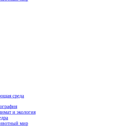
ющая среда
ография
имат и экология
едра
ивотный мир