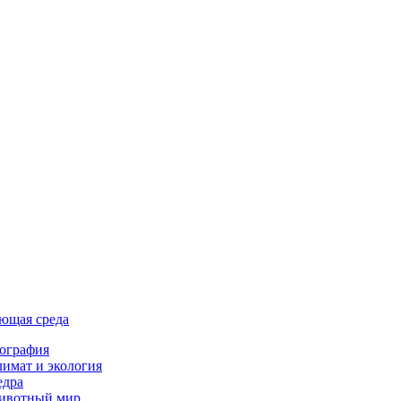
ющая среда
ография
имат и экология
едра
ивотный мир