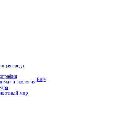
ющая среда
ография
Ещё
имат и экология
едра
ивотный мир