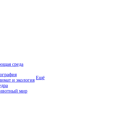
ющая среда
ография
Ещё
имат и экология
едра
ивотный мир