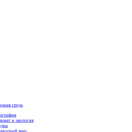
ющая среда
ография
имат и экология
едра
ивотный мир