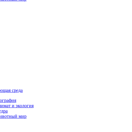
ющая среда
ография
имат и экология
едра
ивотный мир