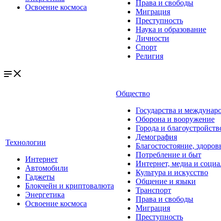
Права и свободы
Освоение космоса
Миграция
Преступность
Наука и образование
Личности
Спорт
Религия
Общество
Государства и междунар
Оборона и вооружение
Города и благоустройств
Демография
Технологии
Благостостояние, здоров
Потребление и быт
Интернет
Интернет, медиа и социа
Автомобили
Культура и искусство
Гаджеты
Общение и языки
Блокчейн и криптовалюта
Транспорт
Энергетика
Права и свободы
Освоение космоса
Миграция
Преступность