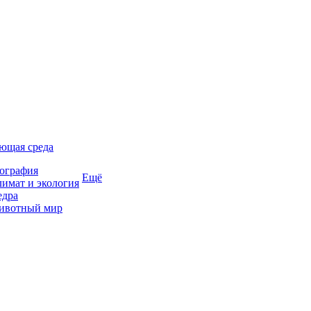
ющая среда
ография
Ещё
имат и экология
едра
ивотный мир