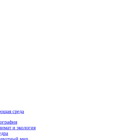
ющая среда
ография
имат и экология
едра
ивотный мир