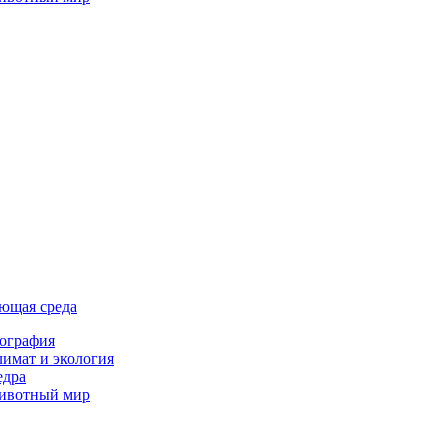
ющая среда
ография
имат и экология
едра
ивотный мир