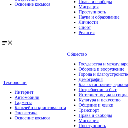
Права и свободы
Освоение космоса
Миграция
Преступность
Наука и образование
Личности
Спорт
Религия
Общество
Государства и междунар
Оборона и вооружение
Города и благоустройств
Демография
Технологии
Благостостояние, здоров
Потребление и быт
Интернет
Интернет, медиа и социа
Автомобили
Культура и искусство
Гаджеты
Общение и языки
Блокчейн и криптовалюта
Транспорт
Энергетика
Права и свободы
Освоение космоса
Миграция
Преступность