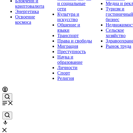
Блокчейн и
и социальные
Медиа и рек
криптовалюта
сети
Туризм и
Энергетика
Культура и
гостиничны
Освоение
искусство
бизнес
космоса
Общение и
Недвижимос
языки
Сельское
Транспорт
хозяйство
Права и свободы
Здравоохран
Миграция
Рынок труда
Преступность
Наука и
образование
Личности
Спорт
Религия