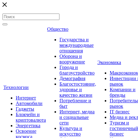
Общество
Государства и
международные
отношения
Оборона и
вооружение
Экономика
Города и
благоустройство
Макроэконо
Демография
Инвестиции 
Благостостояние,
рынок
Технологии
здоровье и
Компании и
качество жизни
бренды
Интернет
Потребление и
Потребитель
Автомобили
быт
рынок
Гаджеты
Интернет, медиа
IT бизнес
Блокчейн и
и социальные
Медиа и рек
криптовалюта
сети
Туризм и
Энергетика
Культура и
гостиничны
Освоение
искусство
бизнес
космоса