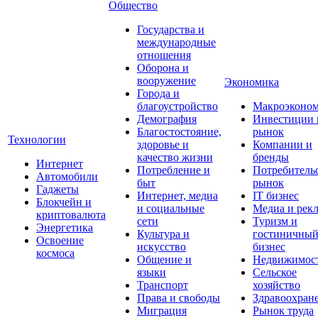
Общество
Государства и
международные
отношения
Оборона и
вооружение
Экономика
Города и
благоустройство
Макроэконо
Демография
Инвестиции 
Благостостояние,
рынок
Технологии
здоровье и
Компании и
качество жизни
бренды
Интернет
Потребление и
Потребитель
Автомобили
быт
рынок
Гаджеты
Интернет, медиа
IT бизнес
Блокчейн и
и социальные
Медиа и рек
криптовалюта
сети
Туризм и
Энергетика
Культура и
гостиничны
Освоение
искусство
бизнес
космоса
Общение и
Недвижимос
языки
Сельское
Транспорт
хозяйство
Права и свободы
Здравоохран
Миграция
Рынок труда