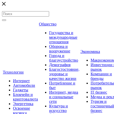
Общество
Государства и
международные
отношения
Оборона и
вооружение
Экономика
Города и
благоустройство
Макроэконо
Демография
Инвестиции 
Благостостояние,
рынок
Технологии
здоровье и
Компании и
качество жизни
бренды
Интернет
Потребление и
Потребитель
Автомобили
быт
рынок
Гаджеты
Интернет, медиа
IT бизнес
Блокчейн и
и социальные
Медиа и рек
криптовалюта
сети
Туризм и
Энергетика
Культура и
гостиничны
Освоение
искусство
бизнес
космоса