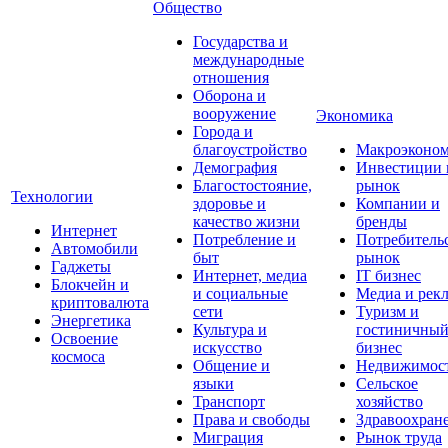
Общество
Государства и
международные
отношения
Оборона и
вооружение
Экономика
Города и
благоустройство
Макроэконо
Демография
Инвестиции 
Благостостояние,
рынок
Технологии
здоровье и
Компании и
качество жизни
бренды
Интернет
Потребление и
Потребитель
Автомобили
быт
рынок
Гаджеты
Интернет, медиа
IT бизнес
Блокчейн и
и социальные
Медиа и рек
криптовалюта
сети
Туризм и
Энергетика
Культура и
гостиничны
Освоение
искусство
бизнес
космоса
Общение и
Недвижимос
языки
Сельское
Транспорт
хозяйство
Права и свободы
Здравоохран
Миграция
Рынок труда