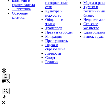
Блокчейн и
и социальные
Медиа и рек
криптовалюта
сети
Туризм и
Энергетика
Культура и
гостиничны
Освоение
искусство
бизнес
космоса
Общение и
Недвижимос
языки
Сельское
Транспорт
хозяйство
Права и свободы
Здравоохран
Миграция
Рынок труда
Преступность
Наука и
образование
Личности
Спорт
Религия