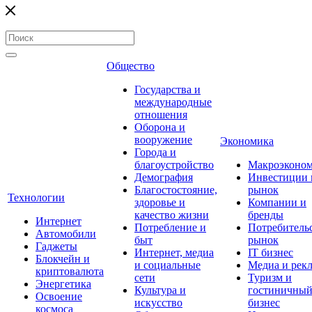
Общество
Государства и
международные
отношения
Оборона и
вооружение
Экономика
Города и
благоустройство
Макроэконо
Демография
Инвестиции 
Благостостояние,
рынок
Технологии
здоровье и
Компании и
качество жизни
бренды
Интернет
Потребление и
Потребитель
Автомобили
быт
рынок
Гаджеты
Интернет, медиа
IT бизнес
Блокчейн и
и социальные
Медиа и рек
криптовалюта
сети
Туризм и
Энергетика
Культура и
гостиничны
Освоение
искусство
бизнес
космоса