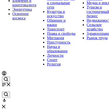
Блокчейн и
и социальные
Медиа и рек
криптовалюта
сети
Туризм и
Энергетика
Культура и
гостиничны
Освоение
искусство
бизнес
космоса
Общение и
Недвижимос
языки
Сельское
Транспорт
хозяйство
Права и свободы
Здравоохран
Миграция
Рынок труда
Преступность
Наука и
образование
Личности
Спорт
Религия