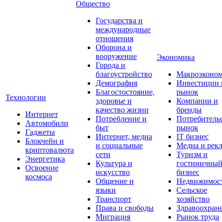
Общество
Государства и
международные
отношения
Оборона и
вооружение
Экономика
Города и
благоустройство
Макроэконо
Демография
Инвестиции 
Благостостояние,
рынок
Технологии
здоровье и
Компании и
качество жизни
бренды
Интернет
Потребление и
Потребитель
Автомобили
быт
рынок
Гаджеты
Интернет, медиа
IT бизнес
Блокчейн и
и социальные
Медиа и рек
криптовалюта
сети
Туризм и
Энергетика
Культура и
гостиничны
Освоение
искусство
бизнес
космоса
Общение и
Недвижимос
языки
Сельское
Транспорт
хозяйство
Права и свободы
Здравоохран
Миграция
Рынок труда