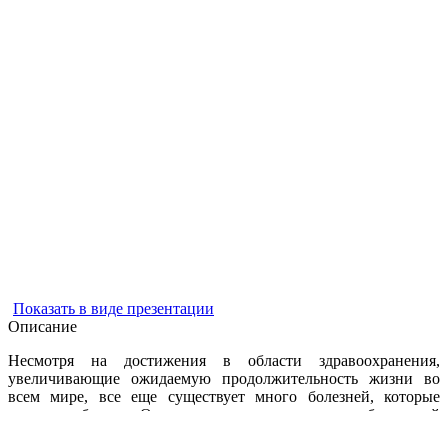
Показать в виде презентации
Описание
Несмотря на достижения в области здравоохранения,
увеличивающие ожидаемую продолжительность жизни во
всем мире, все еще существует много болезней, которые
трудно победить. Одним из этих растущих и заболеваний
является диабет, но в каждой стране он распространен по-