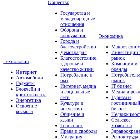
Общество
Государства и
международные
отношения
Оборона и
вооружение
Экономика
Города и
благоустройство
Макроэконо
Демография
Инвестиции 
Благостостояние,
рынок
Технологии
здоровье и
Компании и
качество жизни
бренды
Интернет
Потребление и
Потребитель
Автомобили
быт
рынок
Гаджеты
Интернет, медиа
IT бизнес
Блокчейн и
и социальные
Медиа и рек
криптовалюта
сети
Туризм и
Энергетика
Культура и
гостиничны
Освоение
искусство
бизнес
космоса
Общение и
Недвижимос
языки
Сельское
Транспорт
хозяйство
Права и свободы
Здравоохран
Миграция
Рынок труда