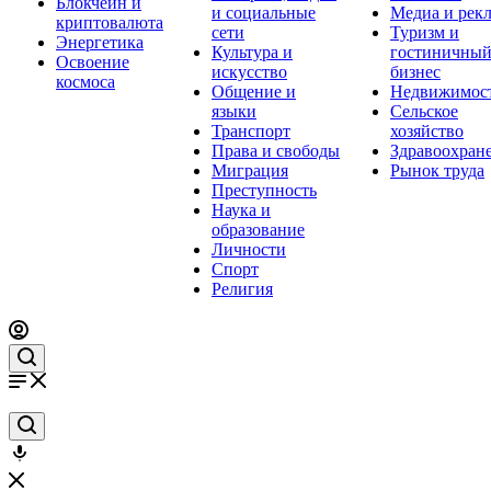
Блокчейн и
и социальные
Медиа и рек
криптовалюта
сети
Туризм и
Энергетика
Культура и
гостиничны
Освоение
искусство
бизнес
космоса
Общение и
Недвижимос
языки
Сельское
Транспорт
хозяйство
Права и свободы
Здравоохран
Миграция
Рынок труда
Преступность
Наука и
образование
Личности
Спорт
Религия