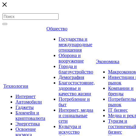
Общество
Государства и
международные
отношения
Оборона и
вооружение
Экономика
Города и
благоустройство
Макроэконо
Демография
Инвестиции 
Благостостояние,
рынок
Технологии
здоровье и
Компании и
качество жизни
бренды
Интернет
Потребление и
Потребитель
Автомобили
быт
рынок
Гаджеты
Интернет, медиа
IT бизнес
Блокчейн и
и социальные
Медиа и рек
криптовалюта
сети
Туризм и
Энергетика
Культура и
гостиничны
Освоение
искусство
бизнес
космоса