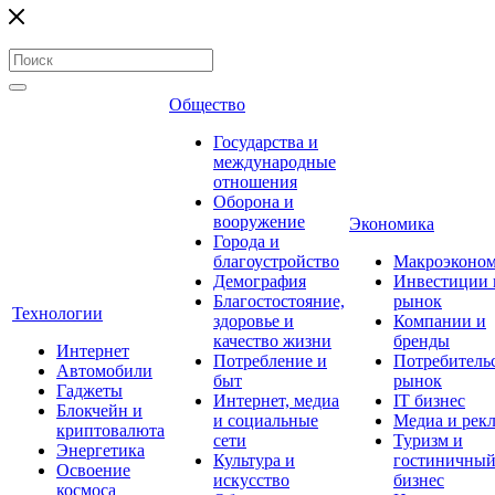
Общество
Государства и
международные
отношения
Оборона и
вооружение
Экономика
Города и
благоустройство
Макроэконо
Демография
Инвестиции 
Благостостояние,
рынок
Технологии
здоровье и
Компании и
качество жизни
бренды
Интернет
Потребление и
Потребитель
Автомобили
быт
рынок
Гаджеты
Интернет, медиа
IT бизнес
Блокчейн и
и социальные
Медиа и рек
криптовалюта
сети
Туризм и
Энергетика
Культура и
гостиничны
Освоение
искусство
бизнес
космоса