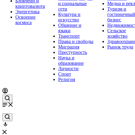
Блокчейн и
и социальные
Медиа и рек
криптовалюта
сети
Туризм и
Энергетика
Культура и
гостиничны
Освоение
искусство
бизнес
космоса
Общение и
Недвижимос
языки
Сельское
Транспорт
хозяйство
Права и свободы
Здравоохран
Миграция
Рынок труда
Преступность
Наука и
образование
Личности
Спорт
Религия