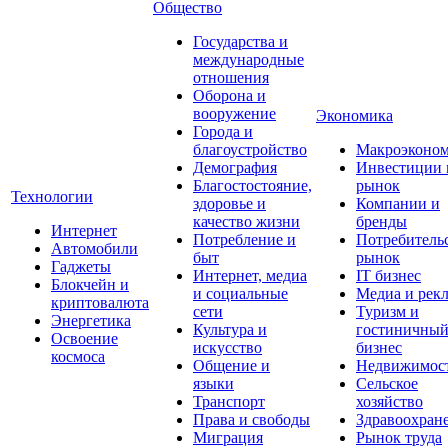
Общество
Государства и
международные
отношения
Оборона и
вооружение
Экономика
Города и
благоустройство
Макроэконо
Демография
Инвестиции 
Благостостояние,
рынок
Технологии
здоровье и
Компании и
качество жизни
бренды
Интернет
Потребление и
Потребитель
Автомобили
быт
рынок
Гаджеты
Интернет, медиа
IT бизнес
Блокчейн и
и социальные
Медиа и рек
криптовалюта
сети
Туризм и
Энергетика
Культура и
гостиничны
Освоение
искусство
бизнес
космоса
Общение и
Недвижимос
языки
Сельское
Транспорт
хозяйство
Права и свободы
Здравоохран
Миграция
Рынок труда