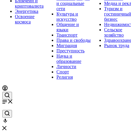
Блокчейн и
и социальные
Медиа и рек
криптовалюта
сети
Туризм и
Энергетика
Культура и
гостиничны
Освоение
искусство
бизнес
космоса
Общение и
Недвижимос
языки
Сельское
Транспорт
хозяйство
Права и свободы
Здравоохран
Миграция
Рынок труда
Преступность
Наука и
образование
Личности
Спорт
Религия