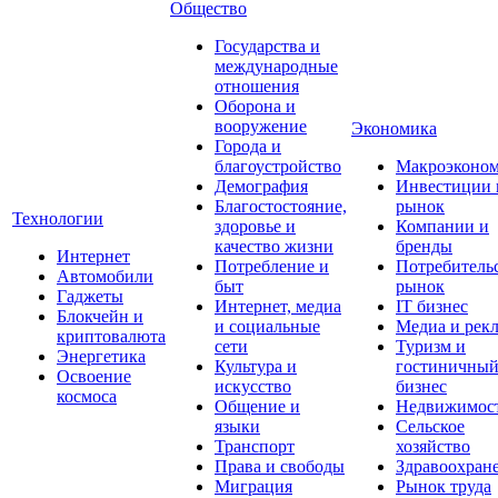
Общество
Государства и
международные
отношения
Оборона и
вооружение
Экономика
Города и
благоустройство
Макроэконо
Демография
Инвестиции 
Благостостояние,
рынок
Технологии
здоровье и
Компании и
качество жизни
бренды
Интернет
Потребление и
Потребитель
Автомобили
быт
рынок
Гаджеты
Интернет, медиа
IT бизнес
Блокчейн и
и социальные
Медиа и рек
криптовалюта
сети
Туризм и
Энергетика
Культура и
гостиничны
Освоение
искусство
бизнес
космоса
Общение и
Недвижимос
языки
Сельское
Транспорт
хозяйство
Права и свободы
Здравоохран
Миграция
Рынок труда