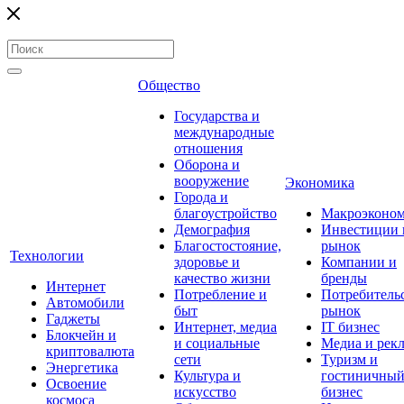
Общество
Государства и
международные
отношения
Оборона и
вооружение
Экономика
Города и
благоустройство
Макроэконо
Демография
Инвестиции 
Благостостояние,
рынок
Технологии
здоровье и
Компании и
качество жизни
бренды
Интернет
Потребление и
Потребитель
Автомобили
быт
рынок
Гаджеты
Интернет, медиа
IT бизнес
Блокчейн и
и социальные
Медиа и рек
криптовалюта
сети
Туризм и
Энергетика
Культура и
гостиничны
Освоение
искусство
бизнес
космоса