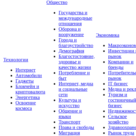
Общество
Государства и
международные
отношения
Оборона и
вооружение
Экономика
Города и
благоустройство
Макроэконо
Демография
Инвестиции 
Благостостояние,
рынок
Технологии
здоровье и
Компании и
качество жизни
бренды
Интернет
Потребление и
Потребитель
Автомобили
быт
рынок
Гаджеты
Интернет, медиа
IT бизнес
Блокчейн и
и социальные
Медиа и рек
криптовалюта
сети
Туризм и
Энергетика
Культура и
гостиничны
Освоение
искусство
бизнес
космоса
Общение и
Недвижимос
языки
Сельское
Транспорт
хозяйство
Права и свободы
Здравоохран
Миграция
Рынок труда