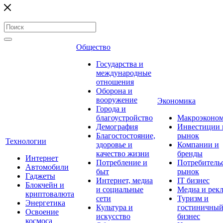
Общество
Государства и
международные
отношения
Оборона и
вооружение
Экономика
Города и
благоустройство
Макроэконо
Демография
Инвестиции 
Благостостояние,
рынок
Технологии
здоровье и
Компании и
качество жизни
бренды
Интернет
Потребление и
Потребитель
Автомобили
быт
рынок
Гаджеты
Интернет, медиа
IT бизнес
Блокчейн и
и социальные
Медиа и рек
криптовалюта
сети
Туризм и
Энергетика
Культура и
гостиничны
Освоение
искусство
бизнес
космоса