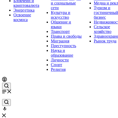
Блокчейн и
и социальные
Медиа и рек
криптовалюта
сети
Туризм и
Энергетика
Культура и
гостиничны
Освоение
искусство
бизнес
космоса
Общение и
Недвижимос
языки
Сельское
Транспорт
хозяйство
Права и свободы
Здравоохран
Миграция
Рынок труда
Преступность
Наука и
образование
Личности
Спорт
Религия