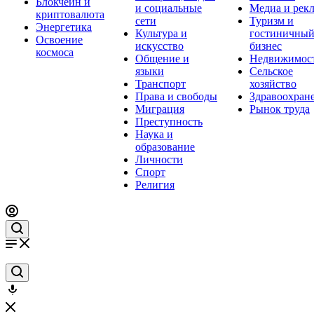
Блокчейн и
и социальные
Медиа и рек
криптовалюта
сети
Туризм и
Энергетика
Культура и
гостиничны
Освоение
искусство
бизнес
космоса
Общение и
Недвижимос
языки
Сельское
Транспорт
хозяйство
Права и свободы
Здравоохран
Миграция
Рынок труда
Преступность
Наука и
образование
Личности
Спорт
Религия