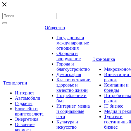
Общество
Государства и
международные
отношения
Оборона и
вооружение
Экономика
Города и
благоустройство
Макроэконо
Демография
Инвестиции 
Благостостояние,
рынок
Технологии
здоровье и
Компании и
качество жизни
бренды
Интернет
Потребление и
Потребитель
Автомобили
быт
рынок
Гаджеты
Интернет, медиа
IT бизнес
Блокчейн и
и социальные
Медиа и рек
криптовалюта
сети
Туризм и
Энергетика
Культура и
гостиничны
Освоение
искусство
бизнес
космоса