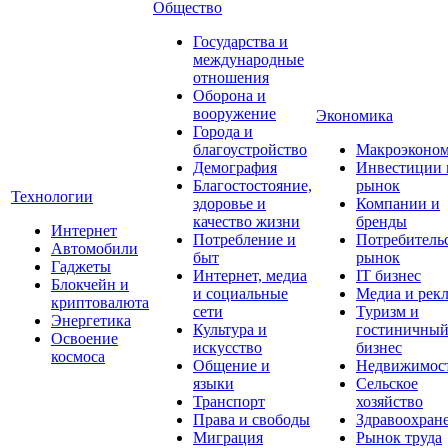
Общество
Государства и
международные
отношения
Оборона и
вооружение
Экономика
Города и
благоустройство
Макроэконо
Демография
Инвестиции 
Благостостояние,
рынок
Технологии
здоровье и
Компании и
качество жизни
бренды
Интернет
Потребление и
Потребитель
Автомобили
быт
рынок
Гаджеты
Интернет, медиа
IT бизнес
Блокчейн и
и социальные
Медиа и рек
криптовалюта
сети
Туризм и
Энергетика
Культура и
гостиничны
Освоение
искусство
бизнес
космоса
Общение и
Недвижимос
языки
Сельское
Транспорт
хозяйство
Права и свободы
Здравоохран
Миграция
Рынок труда