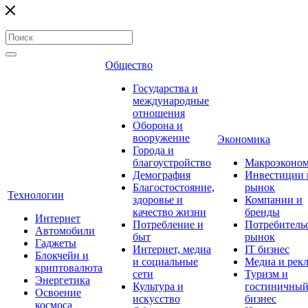
Общество
Государства и
международные
отношения
Оборона и
вооружение
Экономика
Города и
благоустройство
Макроэконо
Демография
Инвестиции 
Благостостояние,
рынок
Технологии
здоровье и
Компании и
качество жизни
бренды
Интернет
Потребление и
Потребитель
Автомобили
быт
рынок
Гаджеты
Интернет, медиа
IT бизнес
Блокчейн и
и социальные
Медиа и рек
криптовалюта
сети
Туризм и
Энергетика
Культура и
гостиничны
Освоение
искусство
бизнес
космоса