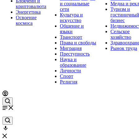
Блокчейн и
и социальные
Медиа и рек
криптовалюта
сети
Туризм и
Энергетика
Культура и
гостиничны
Освоение
искусство
бизнес
космоса
Общение и
Недвижимос
языки
Сельское
Транспорт
хозяйство
Права и свободы
Здравоохран
Миграция
Рынок труда
Преступность
Наука и
образование
Личности
Спорт
Религия