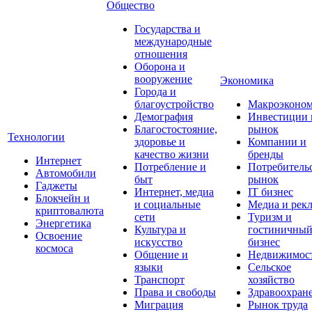
Общество
Государства и
международные
отношения
Оборона и
вооружение
Экономика
Города и
благоустройство
Макроэконо
Демография
Инвестиции 
Благостостояние,
рынок
Технологии
здоровье и
Компании и
качество жизни
бренды
Интернет
Потребление и
Потребитель
Автомобили
быт
рынок
Гаджеты
Интернет, медиа
IT бизнес
Блокчейн и
и социальные
Медиа и рек
криптовалюта
сети
Туризм и
Энергетика
Культура и
гостиничны
Освоение
искусство
бизнес
космоса
Общение и
Недвижимос
языки
Сельское
Транспорт
хозяйство
Права и свободы
Здравоохран
Миграция
Рынок труда