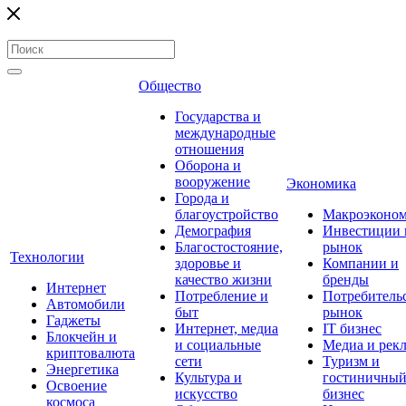
Общество
Государства и
международные
отношения
Оборона и
вооружение
Экономика
Города и
благоустройство
Макроэконо
Демография
Инвестиции 
Благостостояние,
рынок
Технологии
здоровье и
Компании и
качество жизни
бренды
Интернет
Потребление и
Потребитель
Автомобили
быт
рынок
Гаджеты
Интернет, медиа
IT бизнес
Блокчейн и
и социальные
Медиа и рек
криптовалюта
сети
Туризм и
Энергетика
Культура и
гостиничны
Освоение
искусство
бизнес
космоса