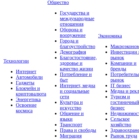
Общество
Государства и
международные
отношения
Оборона и
вооружение
Экономика
Города и
благоустройство
Макроэконо
Демография
Инвестиции 
Благостостояние,
рынок
Технологии
здоровье и
Компании и
качество жизни
бренды
Интернет
Потребление и
Потребитель
Автомобили
быт
рынок
Гаджеты
Интернет, медиа
IT бизнес
Блокчейн и
и социальные
Медиа и рек
криптовалюта
сети
Туризм и
Энергетика
Культура и
гостиничны
Освоение
искусство
бизнес
космоса
Общение и
Недвижимос
языки
Сельское
Транспорт
хозяйство
Права и свободы
Здравоохран
Миграция
Рынок труда