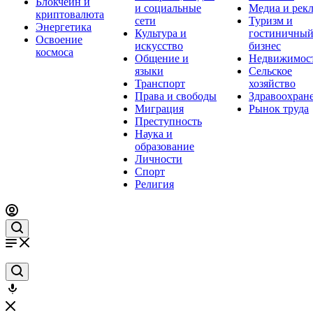
Блокчейн и
и социальные
Медиа и рек
криптовалюта
сети
Туризм и
Энергетика
Культура и
гостиничны
Освоение
искусство
бизнес
космоса
Общение и
Недвижимос
языки
Сельское
Транспорт
хозяйство
Права и свободы
Здравоохран
Миграция
Рынок труда
Преступность
Наука и
образование
Личности
Спорт
Религия