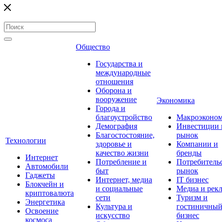
Общество
Государства и
международные
отношения
Оборона и
вооружение
Экономика
Города и
благоустройство
Макроэконо
Демография
Инвестиции 
Благостостояние,
рынок
Технологии
здоровье и
Компании и
качество жизни
бренды
Интернет
Потребление и
Потребитель
Автомобили
быт
рынок
Гаджеты
Интернет, медиа
IT бизнес
Блокчейн и
и социальные
Медиа и рек
криптовалюта
сети
Туризм и
Энергетика
Культура и
гостиничны
Освоение
искусство
бизнес
космоса