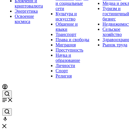
Блокчейн и
и социальные
Медиа и рек
криптовалюта
сети
Туризм и
Энергетика
Культура и
гостиничны
Освоение
искусство
бизнес
космоса
Общение и
Недвижимос
языки
Сельское
Транспорт
хозяйство
Права и свободы
Здравоохран
Миграция
Рынок труда
Преступность
Наука и
образование
Личности
Спорт
Религия