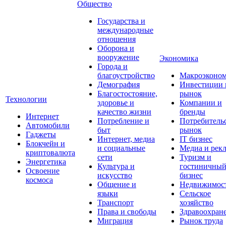
Общество
Государства и
международные
отношения
Оборона и
вооружение
Экономика
Города и
благоустройство
Макроэконо
Демография
Инвестиции 
Благостостояние,
рынок
Технологии
здоровье и
Компании и
качество жизни
бренды
Интернет
Потребление и
Потребитель
Автомобили
быт
рынок
Гаджеты
Интернет, медиа
IT бизнес
Блокчейн и
и социальные
Медиа и рек
криптовалюта
сети
Туризм и
Энергетика
Культура и
гостиничны
Освоение
искусство
бизнес
космоса
Общение и
Недвижимос
языки
Сельское
Транспорт
хозяйство
Права и свободы
Здравоохран
Миграция
Рынок труда