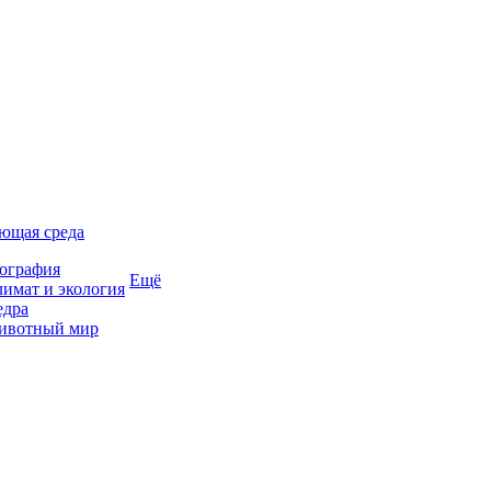
ющая среда
ография
Ещё
имат и экология
едра
ивотный мир