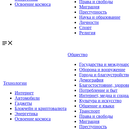
Права и свободы
Освоение космоса
Миграция
Преступность
Наука и образование
Личности
Спорт
Религия
Общество
Государства и междунар
Оборона и вооружение
Города и благоустройств
Демография
Технологии
Благостостояние, здоров
Потребление и быт
Интернет
Интернет, медиа и социа
Автомобили
Культура и искусство
Гаджеты
Общение и языки
Блокчейн и криптовалюта
Транспорт
Энергетика
Права и свободы
Освоение космоса
Миграция
Преступность