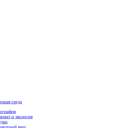
ющая среда
ография
имат и экология
едра
ивотный мир