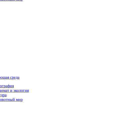
ющая среда
ография
имат и экология
едра
ивотный мир