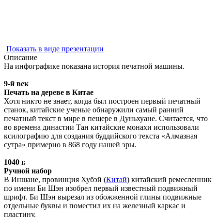
Показать в виде презентации
Описание
На инфографике показана история печатной машины.
9-й век
Печать на дереве в Китае
Хотя никто не знает, когда был построен первый печатный
станок, китайские ученые обнаружили самый ранний
печатный текст в мире в пещере в Дуньхуане. Считается, что
во времена династии Тан китайские монахи использовали
ксилографию для создания буддийского текста «Алмазная
сутра» примерно в 868 году нашей эры.
1040 г.
Ручной набор
В Иншане, провинция Хубэй (
Китай
) китайский ремесленник
по имени Би Шэн изобрел первый известный подвижный
шрифт. Би Шэн вырезал из обожженной глины подвижные
отдельные буквы
и поместил их на железный каркас и
пластину.