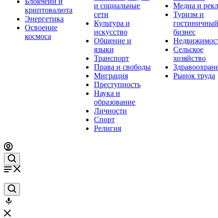
Блокчейн и
и социальные
Медиа и рек
криптовалюта
сети
Туризм и
Энергетика
Культура и
гостиничны
Освоение
искусство
бизнес
космоса
Общение и
Недвижимос
языки
Сельское
Транспорт
хозяйство
Права и свободы
Здравоохран
Миграция
Рынок труда
Преступность
Наука и
образование
Личности
Спорт
Религия