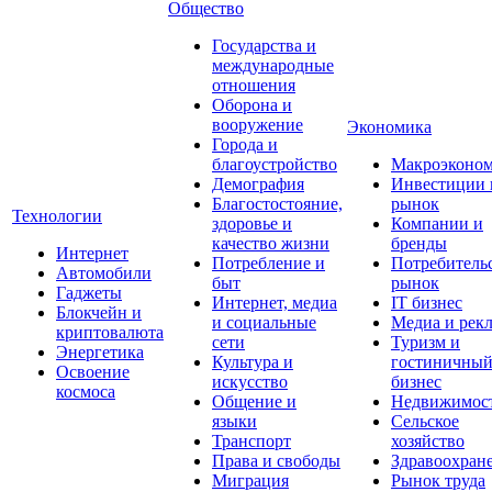
Общество
Государства и
международные
отношения
Оборона и
вооружение
Экономика
Города и
благоустройство
Макроэконо
Демография
Инвестиции 
Благостостояние,
рынок
Технологии
здоровье и
Компании и
качество жизни
бренды
Интернет
Потребление и
Потребитель
Автомобили
быт
рынок
Гаджеты
Интернет, медиа
IT бизнес
Блокчейн и
и социальные
Медиа и рек
криптовалюта
сети
Туризм и
Энергетика
Культура и
гостиничны
Освоение
искусство
бизнес
космоса
Общение и
Недвижимос
языки
Сельское
Транспорт
хозяйство
Права и свободы
Здравоохран
Миграция
Рынок труда