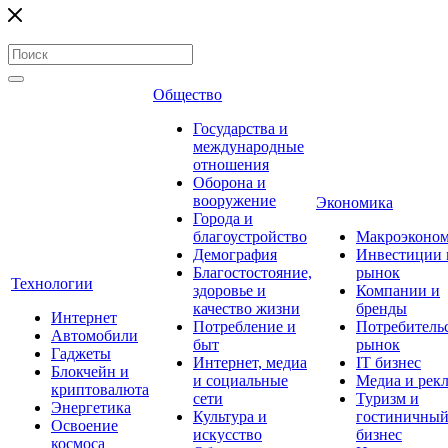
Общество
Государства и
международные
отношения
Оборона и
вооружение
Экономика
Города и
благоустройство
Макроэконо
Демография
Инвестиции 
Благостостояние,
рынок
Технологии
здоровье и
Компании и
качество жизни
бренды
Интернет
Потребление и
Потребитель
Автомобили
быт
рынок
Гаджеты
Интернет, медиа
IT бизнес
Блокчейн и
и социальные
Медиа и рек
криптовалюта
сети
Туризм и
Энергетика
Культура и
гостиничны
Освоение
искусство
бизнес
космоса