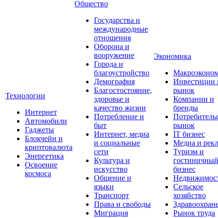
Общество
Государства и
международные
отношения
Оборона и
вооружение
Экономика
Города и
благоустройство
Макроэконо
Демография
Инвестиции 
Благостостояние,
рынок
Технологии
здоровье и
Компании и
качество жизни
бренды
Интернет
Потребление и
Потребитель
Автомобили
быт
рынок
Гаджеты
Интернет, медиа
IT бизнес
Блокчейн и
и социальные
Медиа и рек
криптовалюта
сети
Туризм и
Энергетика
Культура и
гостиничны
Освоение
искусство
бизнес
космоса
Общение и
Недвижимос
языки
Сельское
Транспорт
хозяйство
Права и свободы
Здравоохран
Миграция
Рынок труда