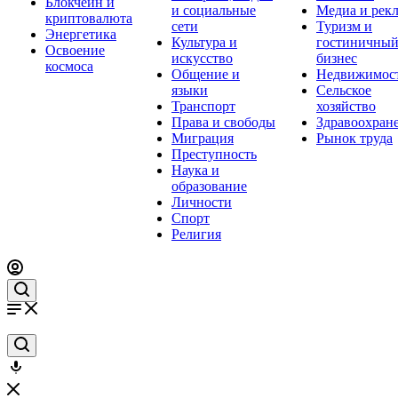
Блокчейн и
и социальные
Медиа и рек
криптовалюта
сети
Туризм и
Энергетика
Культура и
гостиничны
Освоение
искусство
бизнес
космоса
Общение и
Недвижимос
языки
Сельское
Транспорт
хозяйство
Права и свободы
Здравоохран
Миграция
Рынок труда
Преступность
Наука и
образование
Личности
Спорт
Религия