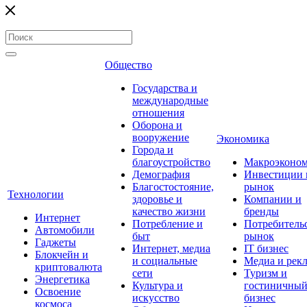
Общество
Государства и
международные
отношения
Оборона и
вооружение
Экономика
Города и
благоустройство
Макроэконо
Демография
Инвестиции 
Благостостояние,
рынок
Технологии
здоровье и
Компании и
качество жизни
бренды
Интернет
Потребление и
Потребитель
Автомобили
быт
рынок
Гаджеты
Интернет, медиа
IT бизнес
Блокчейн и
и социальные
Медиа и рек
криптовалюта
сети
Туризм и
Энергетика
Культура и
гостиничны
Освоение
искусство
бизнес
космоса