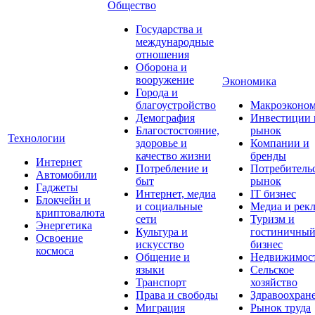
Общество
Государства и
международные
отношения
Оборона и
вооружение
Экономика
Города и
благоустройство
Макроэконо
Демография
Инвестиции 
Благостостояние,
рынок
Технологии
здоровье и
Компании и
качество жизни
бренды
Интернет
Потребление и
Потребитель
Автомобили
быт
рынок
Гаджеты
Интернет, медиа
IT бизнес
Блокчейн и
и социальные
Медиа и рек
криптовалюта
сети
Туризм и
Энергетика
Культура и
гостиничны
Освоение
искусство
бизнес
космоса
Общение и
Недвижимос
языки
Сельское
Транспорт
хозяйство
Права и свободы
Здравоохран
Миграция
Рынок труда