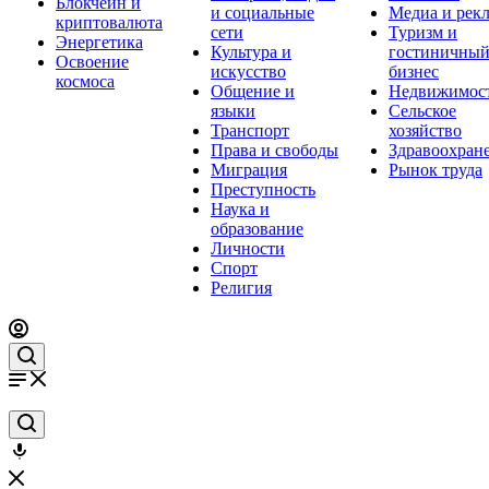
Блокчейн и
и социальные
Медиа и рек
криптовалюта
сети
Туризм и
Энергетика
Культура и
гостиничны
Освоение
искусство
бизнес
космоса
Общение и
Недвижимос
языки
Сельское
Транспорт
хозяйство
Права и свободы
Здравоохран
Миграция
Рынок труда
Преступность
Наука и
образование
Личности
Спорт
Религия