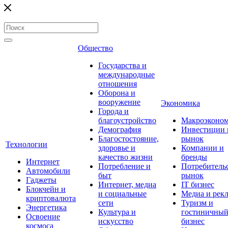
Общество
Государства и
международные
отношения
Оборона и
вооружение
Экономика
Города и
благоустройство
Макроэконо
Демография
Инвестиции 
Благостостояние,
рынок
Технологии
здоровье и
Компании и
качество жизни
бренды
Интернет
Потребление и
Потребитель
Автомобили
быт
рынок
Гаджеты
Интернет, медиа
IT бизнес
Блокчейн и
и социальные
Медиа и рек
криптовалюта
сети
Туризм и
Энергетика
Культура и
гостиничны
Освоение
искусство
бизнес
космоса