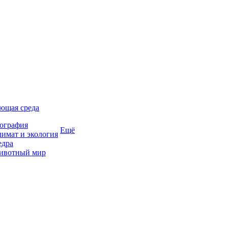
ющая среда
ография
Ещё
имат и экология
едра
ивотный мир