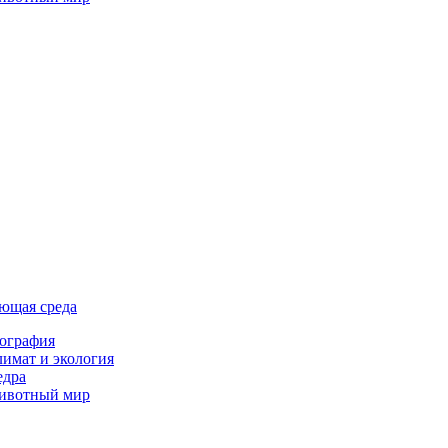
ющая среда
ография
имат и экология
едра
ивотный мир