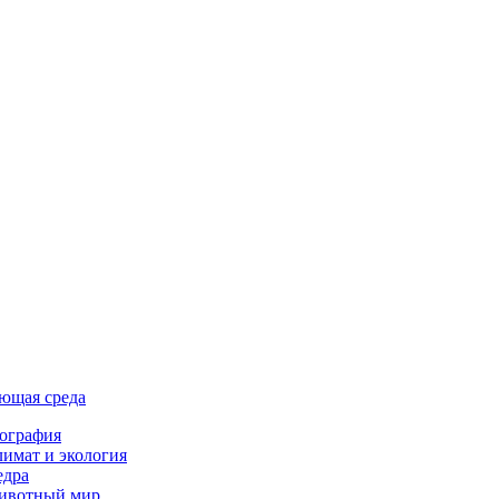
ющая среда
ография
имат и экология
едра
ивотный мир