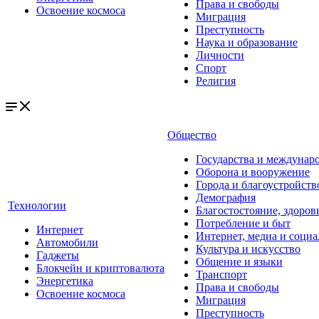
Права и свободы
Освоение космоса
Миграция
Преступность
Наука и образование
Личности
Спорт
Религия
Общество
Государства и междунар
Оборона и вооружение
Города и благоустройств
Демография
Технологии
Благостостояние, здоров
Потребление и быт
Интернет
Интернет, медиа и социа
Автомобили
Культура и искусство
Гаджеты
Общение и языки
Блокчейн и криптовалюта
Транспорт
Энергетика
Права и свободы
Освоение космоса
Миграция
Преступность