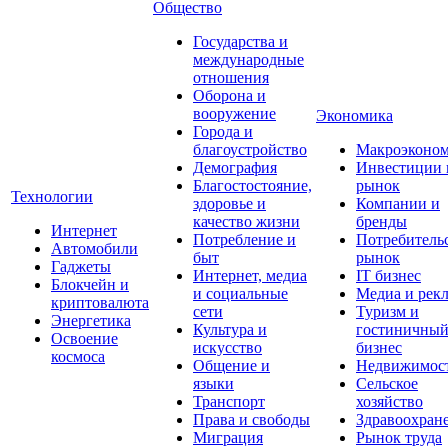
Общество
Государства и
международные
отношения
Оборона и
вооружение
Экономика
Города и
благоустройство
Макроэконо
Демография
Инвестиции 
Благостостояние,
рынок
Технологии
здоровье и
Компании и
качество жизни
бренды
Интернет
Потребление и
Потребитель
Автомобили
быт
рынок
Гаджеты
Интернет, медиа
IT бизнес
Блокчейн и
и социальные
Медиа и рек
криптовалюта
сети
Туризм и
Энергетика
Культура и
гостиничны
Освоение
искусство
бизнес
космоса
Общение и
Недвижимос
языки
Сельское
Транспорт
хозяйство
Права и свободы
Здравоохран
Миграция
Рынок труда