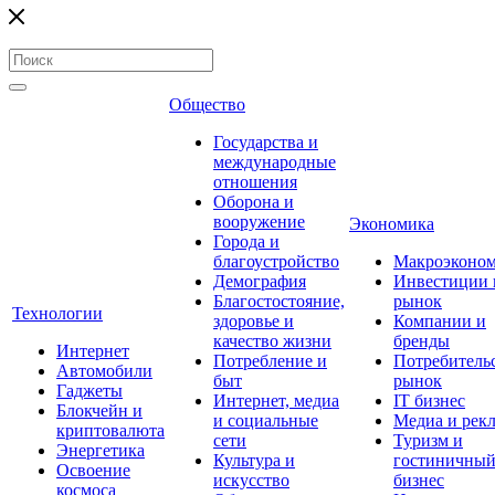
Общество
Государства и
международные
отношения
Оборона и
вооружение
Экономика
Города и
благоустройство
Макроэконо
Демография
Инвестиции 
Благостостояние,
рынок
Технологии
здоровье и
Компании и
качество жизни
бренды
Интернет
Потребление и
Потребитель
Автомобили
быт
рынок
Гаджеты
Интернет, медиа
IT бизнес
Блокчейн и
и социальные
Медиа и рек
криптовалюта
сети
Туризм и
Энергетика
Культура и
гостиничны
Освоение
искусство
бизнес
космоса