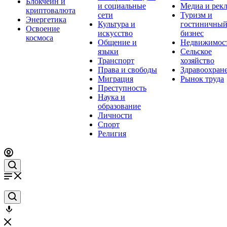
Блокчейн и
и социальные
Медиа и рек
криптовалюта
сети
Туризм и
Энергетика
Культура и
гостиничны
Освоение
искусство
бизнес
космоса
Общение и
Недвижимос
языки
Сельское
Транспорт
хозяйство
Права и свободы
Здравоохран
Миграция
Рынок труда
Преступность
Наука и
образование
Личности
Спорт
Религия