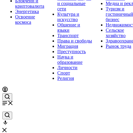
Блокчейн и
и социальные
Медиа и рек
криптовалюта
сети
Туризм и
Энергетика
Культура и
гостиничны
Освоение
искусство
бизнес
космоса
Общение и
Недвижимос
языки
Сельское
Транспорт
хозяйство
Права и свободы
Здравоохран
Миграция
Рынок труда
Преступность
Наука и
образование
Личности
Спорт
Религия