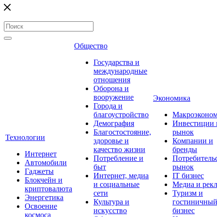
Общество
Государства и
международные
отношения
Оборона и
вооружение
Экономика
Города и
благоустройство
Макроэконо
Демография
Инвестиции 
Благостостояние,
рынок
Технологии
здоровье и
Компании и
качество жизни
бренды
Интернет
Потребление и
Потребитель
Автомобили
быт
рынок
Гаджеты
Интернет, медиа
IT бизнес
Блокчейн и
и социальные
Медиа и рек
криптовалюта
сети
Туризм и
Энергетика
Культура и
гостиничны
Освоение
искусство
бизнес
космоса