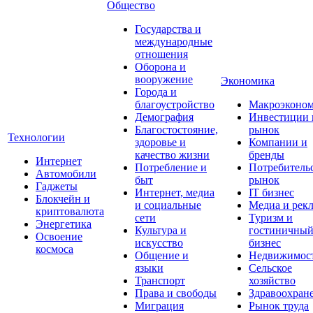
Общество
Государства и
международные
отношения
Оборона и
вооружение
Экономика
Города и
благоустройство
Макроэконо
Демография
Инвестиции 
Благостостояние,
рынок
Технологии
здоровье и
Компании и
качество жизни
бренды
Интернет
Потребление и
Потребитель
Автомобили
быт
рынок
Гаджеты
Интернет, медиа
IT бизнес
Блокчейн и
и социальные
Медиа и рек
криптовалюта
сети
Туризм и
Энергетика
Культура и
гостиничны
Освоение
искусство
бизнес
космоса
Общение и
Недвижимос
языки
Сельское
Транспорт
хозяйство
Права и свободы
Здравоохран
Миграция
Рынок труда