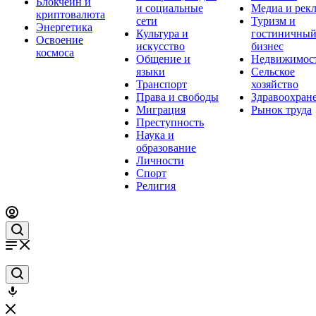
Блокчейн и
и социальные
Медиа и рек
криптовалюта
сети
Туризм и
Энергетика
Культура и
гостиничны
Освоение
искусство
бизнес
космоса
Общение и
Недвижимос
языки
Сельское
Транспорт
хозяйство
Права и свободы
Здравоохран
Миграция
Рынок труда
Преступность
Наука и
образование
Личности
Спорт
Религия