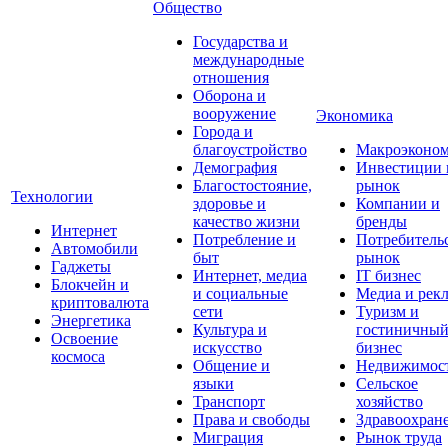
Общество
Государства и
международные
отношения
Оборона и
вооружение
Экономика
Города и
благоустройство
Макроэконо
Демография
Инвестиции 
Благостостояние,
рынок
Технологии
здоровье и
Компании и
качество жизни
бренды
Интернет
Потребление и
Потребитель
Автомобили
быт
рынок
Гаджеты
Интернет, медиа
IT бизнес
Блокчейн и
и социальные
Медиа и рек
криптовалюта
сети
Туризм и
Энергетика
Культура и
гостиничны
Освоение
искусство
бизнес
космоса
Общение и
Недвижимос
языки
Сельское
Транспорт
хозяйство
Права и свободы
Здравоохран
Миграция
Рынок труда