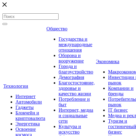
Общество
Государства и
международные
отношения
Оборона и
вооружение
Экономика
Города и
благоустройство
Макроэконо
Демография
Инвестиции 
Благостостояние,
рынок
Технологии
здоровье и
Компании и
качество жизни
бренды
Интернет
Потребление и
Потребитель
Автомобили
быт
рынок
Гаджеты
Интернет, медиа
IT бизнес
Блокчейн и
и социальные
Медиа и рек
криптовалюта
сети
Туризм и
Энергетика
Культура и
гостиничны
Освоение
искусство
бизнес
космоса