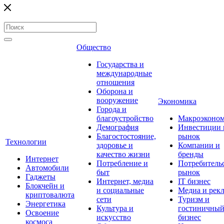
Общество
Государства и
международные
отношения
Оборона и
вооружение
Экономика
Города и
благоустройство
Макроэконо
Демография
Инвестиции 
Благостостояние,
рынок
Технологии
здоровье и
Компании и
качество жизни
бренды
Интернет
Потребление и
Потребитель
Автомобили
быт
рынок
Гаджеты
Интернет, медиа
IT бизнес
Блокчейн и
и социальные
Медиа и рек
криптовалюта
сети
Туризм и
Энергетика
Культура и
гостиничны
Освоение
искусство
бизнес
космоса