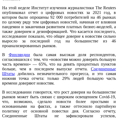
На этой неделе Институт изучения журналистики The Reuters
опубликовал отчет о цифровых новостях за 2021 год, в
котором были опрошены 92 000 потребителей на 46 рынках
по целому ряду тем цифровых новостей, начиная от влияния
пандемии и заканчивая развитием платных бизнес-моделей, а
также доверием и дезинформацией. Что касается последнего,
исследование показало, что общее доверие к новостям сильно
выросло за последний год на большинстве из 46
проанализированных рынков.
В
Финляндии
была самая высокая доля респондентов,
согласившихся с тем, что «новостям можно доверять большую
часть времени» — 65%, что на девять процентных пунктов
больше, чем в последнем выпуске отчета.
Соединенные
Штаты
добились незначительного прогресса, и это самая
нижняя точка отчета: только 29% людей большую часть
времени доверяют новостям.
В исследовании говорится, что рост доверия на большинстве
рынков может быть связан с широким освещением Covid-19,
что, возможно, сделало новости более простыми и
основанными на фактах, а также оттеснило партийную
политику от основной повестки дня. Согласно отчету,
Соединенные Штаты не зафиксировали успехов,