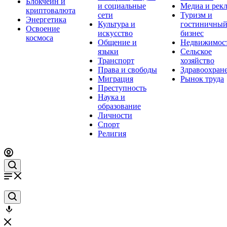
Блокчейн и
и социальные
Медиа и рек
криптовалюта
сети
Туризм и
Энергетика
Культура и
гостиничны
Освоение
искусство
бизнес
космоса
Общение и
Недвижимос
языки
Сельское
Транспорт
хозяйство
Права и свободы
Здравоохран
Миграция
Рынок труда
Преступность
Наука и
образование
Личности
Спорт
Религия