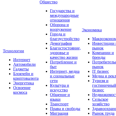
Общество
Государства и
международные
отношения
Оборона и
вооружение
Экономика
Города и
благоустройство
Макроэконо
Демография
Инвестиции 
Благостостояние,
рынок
Технологии
здоровье и
Компании и
качество жизни
бренды
Интернет
Потребление и
Потребитель
Автомобили
быт
рынок
Гаджеты
Интернет, медиа
IT бизнес
Блокчейн и
и социальные
Медиа и рек
криптовалюта
сети
Туризм и
Энергетика
Культура и
гостиничны
Освоение
искусство
бизнес
космоса
Общение и
Недвижимос
языки
Сельское
Транспорт
хозяйство
Права и свободы
Здравоохран
Миграция
Рынок труда