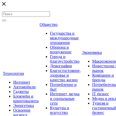
Общество
Государства и
международные
отношения
Оборона и
вооружение
Экономика
Города и
благоустройство
Макроэконо
Демография
Инвестиции 
Благостостояние,
рынок
Технологии
здоровье и
Компании и
качество жизни
бренды
Интернет
Потребление и
Потребитель
Автомобили
быт
рынок
Гаджеты
Интернет, медиа
IT бизнес
Блокчейн и
и социальные
Медиа и рек
криптовалюта
сети
Туризм и
Энергетика
Культура и
гостиничны
Освоение
искусство
бизнес
космоса