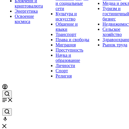
Блокчейн и
и социальные
Медиа и рек
криптовалюта
сети
Туризм и
Энергетика
Культура и
гостиничны
Освоение
искусство
бизнес
космоса
Общение и
Недвижимос
языки
Сельское
Транспорт
хозяйство
Права и свободы
Здравоохран
Миграция
Рынок труда
Преступность
Наука и
образование
Личности
Спорт
Религия