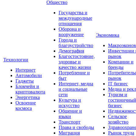
Общество
Государства и
международные
отношения
Оборона и
вооружение
Экономика
Города и
благоустройство
Макроэконо
Демография
Инвестиции 
Благостостояние,
рынок
Технологии
здоровье и
Компании и
качество жизни
бренды
Интернет
Потребление и
Потребитель
Автомобили
быт
рынок
Гаджеты
Интернет, медиа
IT бизнес
Блокчейн и
и социальные
Медиа и рек
криптовалюта
сети
Туризм и
Энергетика
Культура и
гостиничны
Освоение
искусство
бизнес
космоса
Общение и
Недвижимос
языки
Сельское
Транспорт
хозяйство
Права и свободы
Здравоохран
Миграция
Рынок труда