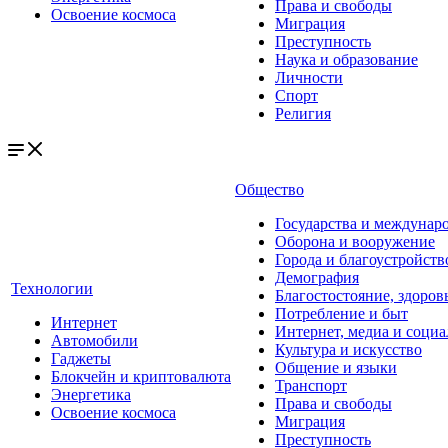
Права и свободы
Освоение космоса
Миграция
Преступность
Наука и образование
Личности
Спорт
Религия
Общество
Государства и междунар
Оборона и вооружение
Города и благоустройств
Демография
Технологии
Благостостояние, здоров
Потребление и быт
Интернет
Интернет, медиа и социа
Автомобили
Культура и искусство
Гаджеты
Общение и языки
Блокчейн и криптовалюта
Транспорт
Энергетика
Права и свободы
Освоение космоса
Миграция
Преступность