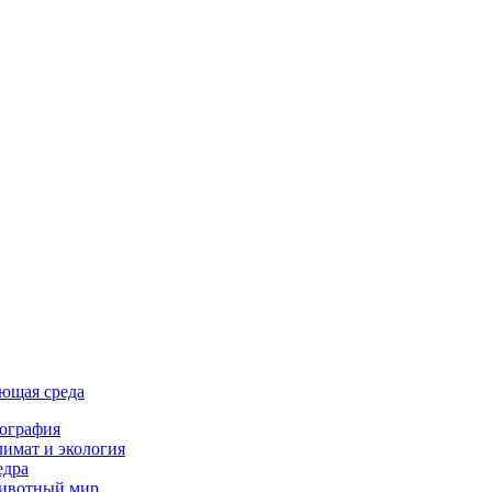
ющая среда
ография
имат и экология
едра
ивотный мир