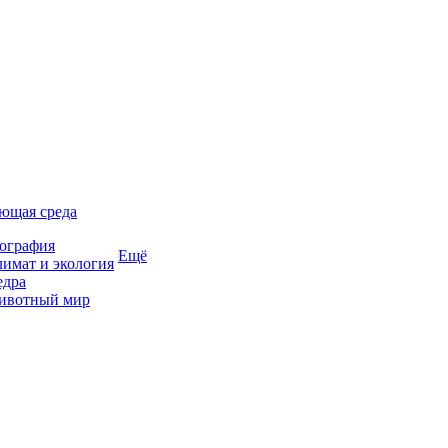
ющая среда
ография
Ещё
имат и экология
едра
ивотный мир