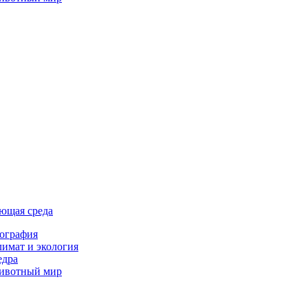
ющая среда
ография
имат и экология
едра
ивотный мир