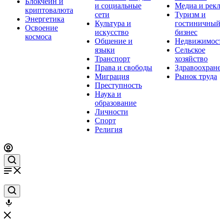
Блокчейн и
и социальные
Медиа и рек
криптовалюта
сети
Туризм и
Энергетика
Культура и
гостиничны
Освоение
искусство
бизнес
космоса
Общение и
Недвижимос
языки
Сельское
Транспорт
хозяйство
Права и свободы
Здравоохран
Миграция
Рынок труда
Преступность
Наука и
образование
Личности
Спорт
Религия