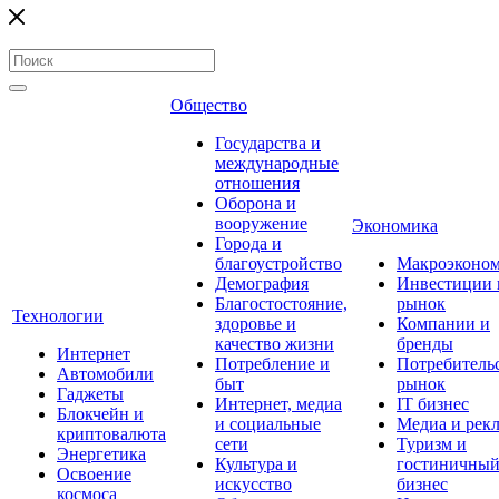
Общество
Государства и
международные
отношения
Оборона и
вооружение
Экономика
Города и
благоустройство
Макроэконо
Демография
Инвестиции 
Благостостояние,
рынок
Технологии
здоровье и
Компании и
качество жизни
бренды
Интернет
Потребление и
Потребитель
Автомобили
быт
рынок
Гаджеты
Интернет, медиа
IT бизнес
Блокчейн и
и социальные
Медиа и рек
криптовалюта
сети
Туризм и
Энергетика
Культура и
гостиничны
Освоение
искусство
бизнес
космоса