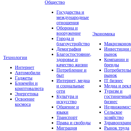
Общество
Государства и
международные
отношения
Оборона и
вооружение
Экономика
Города и
благоустройство
Макроэконо
Демография
Инвестиции 
Благостостояние,
рынок
Технологии
здоровье и
Компании и
качество жизни
бренды
Интернет
Потребление и
Потребитель
Автомобили
быт
рынок
Гаджеты
Интернет, медиа
IT бизнес
Блокчейн и
и социальные
Медиа и рек
криптовалюта
сети
Туризм и
Энергетика
Культура и
гостиничны
Освоение
искусство
бизнес
космоса
Общение и
Недвижимос
языки
Сельское
Транспорт
хозяйство
Права и свободы
Здравоохран
Миграция
Рынок труда