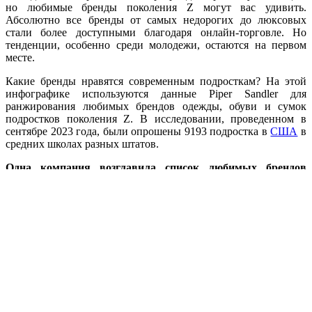
но любимые бренды поколения Z могут вас удивить.
Абсолютно все бренды от самых недорогих до люксовых
стали более доступными благодаря онлайн-торговле. Но
тенденции, особенно среди молодежи, остаются на первом
месте.
Какие бренды нравятся современным подросткам? На этой
инфографике используются данные Piper Sandler для
ранжирования любимых брендов одежды, обуви и сумок
подростков поколения Z. В исследовании, проведенном в
сентябре 2023 года, были опрошены 9193 подростка в
США
в
средних школах разных штатов.
Одна компания возглавила список любимых брендов
поколения Z
Опрос показал, что
Nike
уверенно доминирует в рейтинге.
Это был безусловный любимый бренд всех подростков как в
одежде, так и в обуви. В сфере одежды Nike оказался
предпочтительным брендом для 35% опрошенных, за ним
следовали
Lululemon
и
American Eagle
с 6% и 4%
соответственно. Бренд
Pacsun
, ориентированный на
инклюзивность и разнообразие, занял четвертое место с 3%,
что еще раз подчеркивает приверженность поколения Z
социально сознательным и аутентичным брендам.