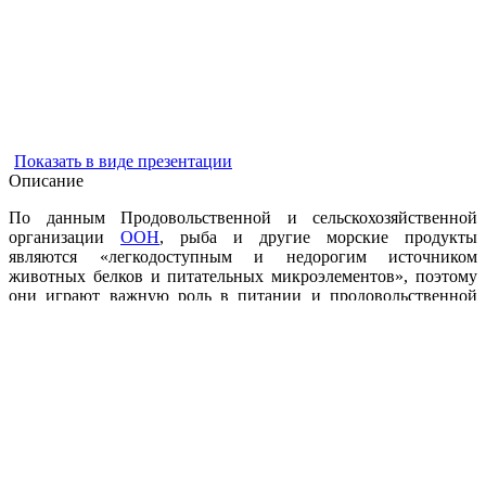
Показать в виде презентации
Описание
По данным Продовольственной и сельскохозяйственной
организации
ООН
, рыба и другие морские продукты
являются «легкодоступным и недорогим источником
животных белков и питательных микроэлементов», поэтому
они играют важную роль в питании и продовольственной
безопасности во всем мире, особенно, в прибрежных районах.
Однако существует огромная пропасть в потреблении рыбы и
других морепродуктов на душу населения, будь то по
культурным или просто географическим причинам.
Неудивительно, что в число стран с самым высоким
потреблением входят прибрежные страны, такие как
Исландия
или
Мальдивы
, где потребляют в среднем более 80
килограммов водных продуктов в год на человека.