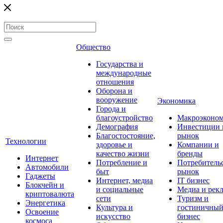
Общество
Государства и
международные
отношения
Оборона и
вооружение
Экономика
Города и
благоустройство
Макроэконо
Демография
Инвестиции 
Благостостояние,
рынок
Технологии
здоровье и
Компании и
качество жизни
бренды
Интернет
Потребление и
Потребитель
Автомобили
быт
рынок
Гаджеты
Интернет, медиа
IT бизнес
Блокчейн и
и социальные
Медиа и рек
криптовалюта
сети
Туризм и
Энергетика
Культура и
гостиничны
Освоение
искусство
бизнес
космоса