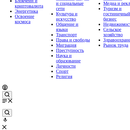
Блокчейн и
и социальные
Медиа и рек
криптовалюта
сети
Туризм и
Энергетика
Культура и
гостиничны
Освоение
искусство
бизнес
космоса
Общение и
Недвижимос
языки
Сельское
Транспорт
хозяйство
Права и свободы
Здравоохран
Миграция
Рынок труда
Преступность
Наука и
образование
Личности
Спорт
Религия