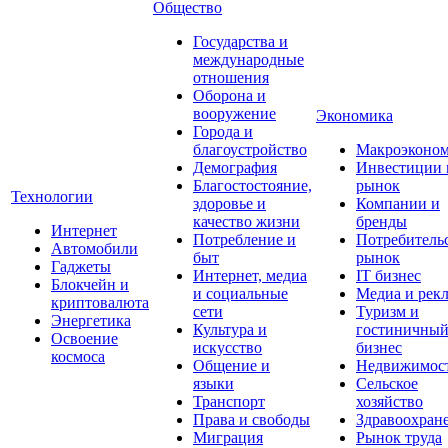
Общество
Государства и
международные
отношения
Оборона и
вооружение
Экономика
Города и
благоустройство
Макроэконо
Демография
Инвестиции 
Благостостояние,
рынок
Технологии
здоровье и
Компании и
качество жизни
бренды
Интернет
Потребление и
Потребитель
Автомобили
быт
рынок
Гаджеты
Интернет, медиа
IT бизнес
Блокчейн и
и социальные
Медиа и рек
криптовалюта
сети
Туризм и
Энергетика
Культура и
гостиничны
Освоение
искусство
бизнес
космоса
Общение и
Недвижимос
языки
Сельское
Транспорт
хозяйство
Права и свободы
Здравоохран
Миграция
Рынок труда