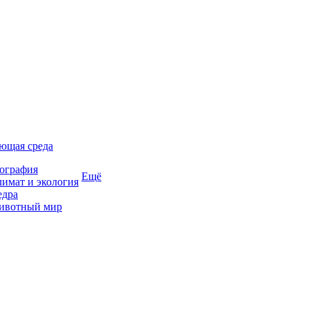
ющая среда
ография
Ещё
имат и экология
едра
ивотный мир