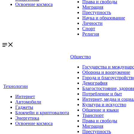
Права и свободы
Освоение космоса
Миграция
Преступность
Наука и образование
Личности
Спорт
Религия
Общество
Государства и междунар
Оборона и вооружение
Города и благоустройств
Демография
Технологии
Благостостояние, здоров
Потребление и быт
Интернет
Интернет, медиа и социа
Автомобили
Культура и искусство
Гаджеты
Общение и языки
Блокчейн и криптовалюта
Транспорт
Энергетика
Права и свободы
Освоение космоса
Миграция
Преступность