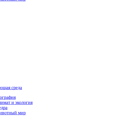
ющая среда
ография
имат и экология
едра
ивотный мир