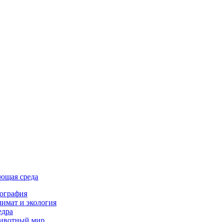
ющая среда
ография
имат и экология
едра
ивотный мир