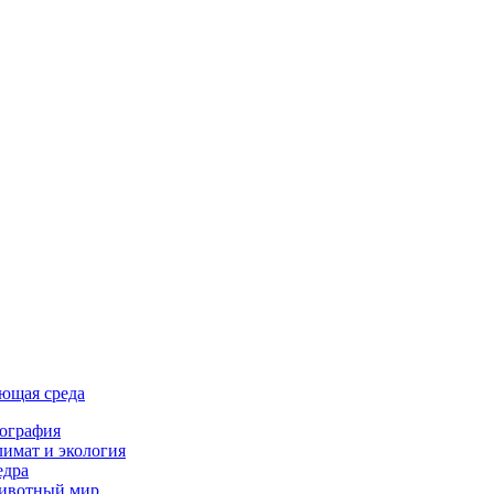
ющая среда
ография
имат и экология
едра
ивотный мир