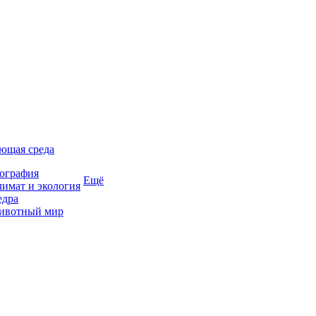
ющая среда
ография
Ещё
имат и экология
едра
ивотный мир