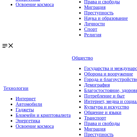
Права и свободы
Освоение космоса
Миграция
Преступность
Наука и образование
Личности
Спорт
Религия
Общество
Государства и междунар
Оборона и вооружение
Города и благоустройств
Демография
Технологии
Благостостояние, здоров
Потребление и быт
Интернет
Интернет, медиа и социа
Автомобили
Культура и искусство
Гаджеты
Общение и языки
Блокчейн и криптовалюта
Транспорт
Энергетика
Права и свободы
Освоение космоса
Миграция
Преступность