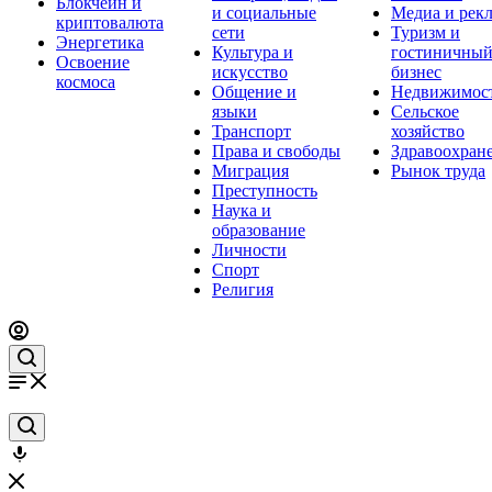
Блокчейн и
и социальные
Медиа и рек
криптовалюта
сети
Туризм и
Энергетика
Культура и
гостиничны
Освоение
искусство
бизнес
космоса
Общение и
Недвижимос
языки
Сельское
Транспорт
хозяйство
Права и свободы
Здравоохран
Миграция
Рынок труда
Преступность
Наука и
образование
Личности
Спорт
Религия