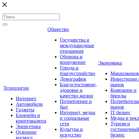
Общество
Государства и
международные
отношения
Оборона и
вооружение
Экономика
Города и
благоустройство
Макроэконо
Демография
Инвестиции 
Благостостояние,
рынок
Технологии
здоровье и
Компании и
качество жизни
бренды
Интернет
Потребление и
Потребитель
Автомобили
быт
рынок
Гаджеты
Интернет, медиа
IT бизнес
Блокчейн и
и социальные
Медиа и рек
криптовалюта
сети
Туризм и
Энергетика
Культура и
гостиничны
Освоение
искусство
бизнес
космоса