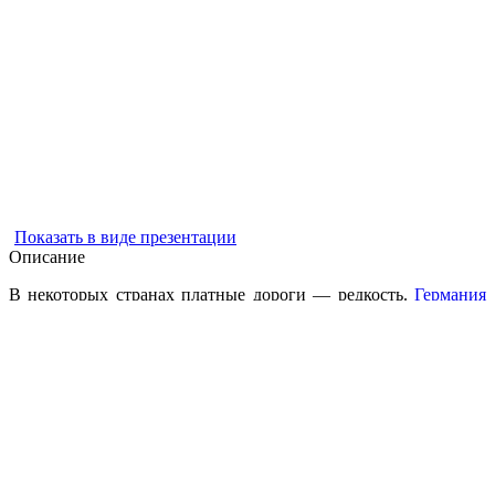
Показать в виде презентации
Описание
В некоторых странах платные дороги — редкость.
Германия
является ключевым примером, где большегрузные автомобили
платят за использование автобанов, в то время как водители
автомобилей исключены и даже могут ездить без ограничения
скорости на определенных участках сети. К сожалению, рядом
с постоянными дорожными работами и регулярными
пробками на дорогах вождение на автобане может
разочаровать. В некоторых странах дорожные сборы
помогают с техническим обслуживанием и могут привести к
сокращению количества водителей, что делает путешествие
более приятным, но дорогим.