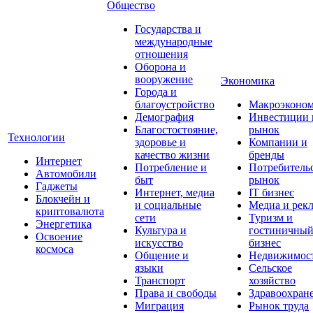
Общество
Государства и
международные
отношения
Оборона и
вооружение
Экономика
Города и
благоустройство
Макроэконо
Демография
Инвестиции 
Благостостояние,
рынок
Технологии
здоровье и
Компании и
качество жизни
бренды
Интернет
Потребление и
Потребитель
Автомобили
быт
рынок
Гаджеты
Интернет, медиа
IT бизнес
Блокчейн и
и социальные
Медиа и рек
криптовалюта
сети
Туризм и
Энергетика
Культура и
гостиничны
Освоение
искусство
бизнес
космоса
Общение и
Недвижимос
языки
Сельское
Транспорт
хозяйство
Права и свободы
Здравоохран
Миграция
Рынок труда