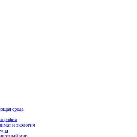
ющая среда
ография
имат и экология
едра
ивотный мир