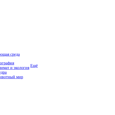
ющая среда
ография
Ещё
имат и экология
едра
ивотный мир