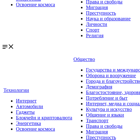
Права и свободы
Освоение космоса
Миграция
Преступность
Наука и образование
Личности
Спорт
Религия
Общество
Государства и междунар
Оборона и вооружение
Города и благоустройств
Демография
Технологии
Благостостояние, здоров
Потребление и быт
Интернет
Интернет, медиа и социа
Автомобили
Культура и искусство
Гаджеты
Общение и языки
Блокчейн и криптовалюта
Транспорт
Энергетика
Права и свободы
Освоение космоса
Миграция
Преступность