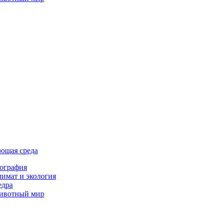
ющая среда
ография
имат и экология
едра
ивотный мир