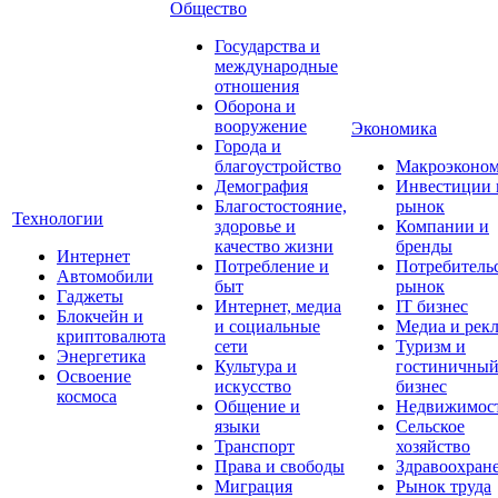
Общество
Государства и
международные
отношения
Оборона и
вооружение
Экономика
Города и
благоустройство
Макроэконо
Демография
Инвестиции 
Благостостояние,
рынок
Технологии
здоровье и
Компании и
качество жизни
бренды
Интернет
Потребление и
Потребитель
Автомобили
быт
рынок
Гаджеты
Интернет, медиа
IT бизнес
Блокчейн и
и социальные
Медиа и рек
криптовалюта
сети
Туризм и
Энергетика
Культура и
гостиничны
Освоение
искусство
бизнес
космоса
Общение и
Недвижимос
языки
Сельское
Транспорт
хозяйство
Права и свободы
Здравоохран
Миграция
Рынок труда