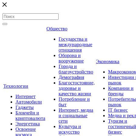
Общество
Государства и
международные
отношения
Оборона и
вооружение
Экономика
Города и
благоустройство
Макроэконо
Демография
Инвестиции 
Благостостояние,
рынок
Технологии
здоровье и
Компании и
качество жизни
бренды
Интернет
Потребление и
Потребитель
Автомобили
быт
рынок
Гаджеты
Интернет, медиа
IT бизнес
Блокчейн и
и социальные
Медиа и рек
криптовалюта
сети
Туризм и
Энергетика
Культура и
гостиничны
Освоение
искусство
бизнес
космоса