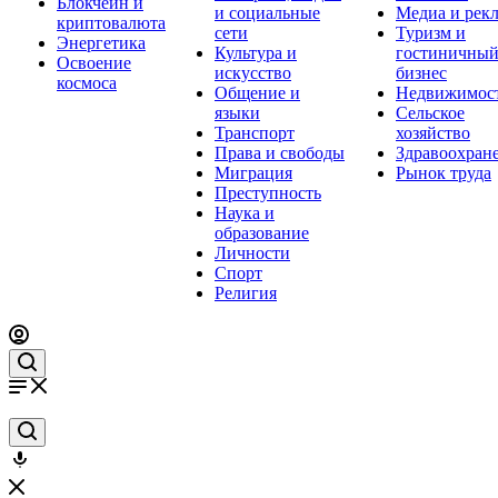
Блокчейн и
и социальные
Медиа и рек
криптовалюта
сети
Туризм и
Энергетика
Культура и
гостиничны
Освоение
искусство
бизнес
космоса
Общение и
Недвижимос
языки
Сельское
Транспорт
хозяйство
Права и свободы
Здравоохран
Миграция
Рынок труда
Преступность
Наука и
образование
Личности
Спорт
Религия