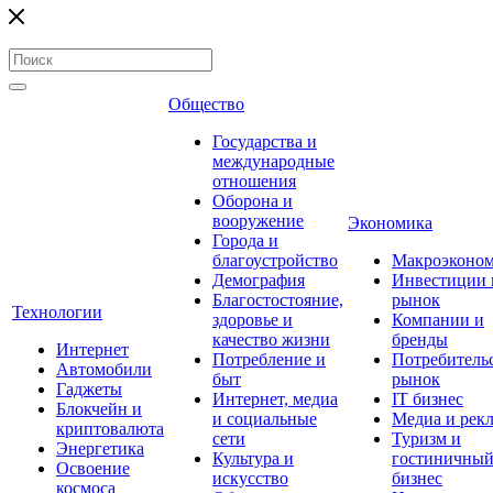
Общество
Государства и
международные
отношения
Оборона и
вооружение
Экономика
Города и
благоустройство
Макроэконо
Демография
Инвестиции 
Благостостояние,
рынок
Технологии
здоровье и
Компании и
качество жизни
бренды
Интернет
Потребление и
Потребитель
Автомобили
быт
рынок
Гаджеты
Интернет, медиа
IT бизнес
Блокчейн и
и социальные
Медиа и рек
криптовалюта
сети
Туризм и
Энергетика
Культура и
гостиничны
Освоение
искусство
бизнес
космоса