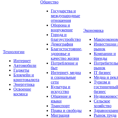
Общество
Государства и
международные
отношения
Оборона и
вооружение
Экономика
Города и
благоустройство
Макроэконо
Демография
Инвестиции 
Благостостояние,
рынок
Технологии
здоровье и
Компании и
качество жизни
бренды
Интернет
Потребление и
Потребитель
Автомобили
быт
рынок
Гаджеты
Интернет, медиа
IT бизнес
Блокчейн и
и социальные
Медиа и рек
криптовалюта
сети
Туризм и
Энергетика
Культура и
гостиничны
Освоение
искусство
бизнес
космоса
Общение и
Недвижимос
языки
Сельское
Транспорт
хозяйство
Права и свободы
Здравоохран
Миграция
Рынок труда