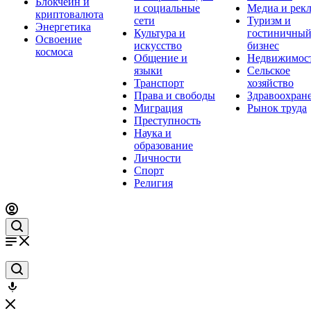
Блокчейн и
и социальные
Медиа и рек
криптовалюта
сети
Туризм и
Энергетика
Культура и
гостиничны
Освоение
искусство
бизнес
космоса
Общение и
Недвижимос
языки
Сельское
Транспорт
хозяйство
Права и свободы
Здравоохран
Миграция
Рынок труда
Преступность
Наука и
образование
Личности
Спорт
Религия