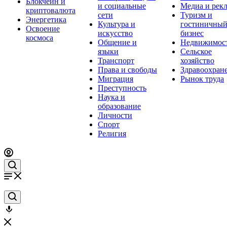
Блокчейн и
и социальные
Медиа и рек
криптовалюта
сети
Туризм и
Энергетика
Культура и
гостиничны
Освоение
искусство
бизнес
космоса
Общение и
Недвижимос
языки
Сельское
Транспорт
хозяйство
Права и свободы
Здравоохран
Миграция
Рынок труда
Преступность
Наука и
образование
Личности
Спорт
Религия