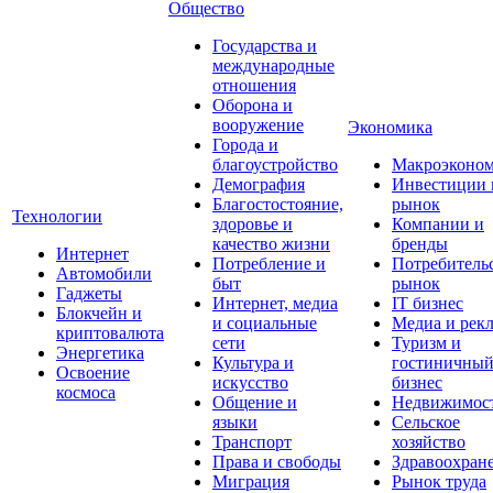
Общество
Государства и
международные
отношения
Оборона и
вооружение
Экономика
Города и
благоустройство
Макроэконо
Демография
Инвестиции 
Благостостояние,
рынок
Технологии
здоровье и
Компании и
качество жизни
бренды
Интернет
Потребление и
Потребитель
Автомобили
быт
рынок
Гаджеты
Интернет, медиа
IT бизнес
Блокчейн и
и социальные
Медиа и рек
криптовалюта
сети
Туризм и
Энергетика
Культура и
гостиничны
Освоение
искусство
бизнес
космоса
Общение и
Недвижимос
языки
Сельское
Транспорт
хозяйство
Права и свободы
Здравоохран
Миграция
Рынок труда