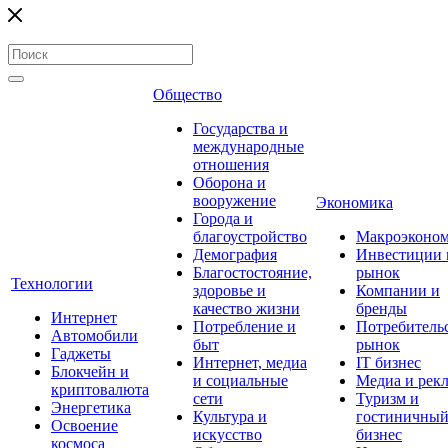
Общество
Государства и
международные
отношения
Оборона и
вооружение
Экономика
Города и
благоустройство
Макроэконо
Демография
Инвестиции 
Благостостояние,
рынок
Технологии
здоровье и
Компании и
качество жизни
бренды
Интернет
Потребление и
Потребитель
Автомобили
быт
рынок
Гаджеты
Интернет, медиа
IT бизнес
Блокчейн и
и социальные
Медиа и рек
криптовалюта
сети
Туризм и
Энергетика
Культура и
гостиничны
Освоение
искусство
бизнес
космоса